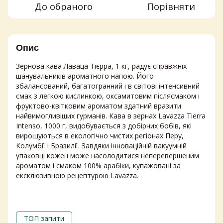
До обраного
Порівняти
Опис
Зернова кава Лаваца Тієрра, 1 кг, радує справжніх
шанувальників ароматного напою. Його
збалансований, багатогранний і в світові інтенсивний
смак з легкою кислинкою, оксамитовим післясмаком і
фруктово-квітковим ароматом здатний вразити
найвимогливіших гурманів. Кава в зернах Lavazza Tierra
Intenso, 1000 г, видобувається з добірних бобів, які
вирощуються в екологічно чистих регіонах Перу,
Колумбії і Бразилії. Завдяки інноваційній вакуумній
упаковці кожен може насолодитися неперевершеним
ароматом і смаком 100% арабіки, купажовані за
ексклюзивною рецептурою Lavazza.
ТОП запити