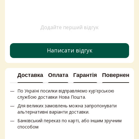
Купити вершкове масло в україні
Купити капсули для прання
Интернет магазин продуктів з європи
Додайте перший відгук
Купити чай київ
Сирні снеки ціна
Купити дешеві крупи
Написати відгук
Гострі соуси
Соус кисло солодкий
Доставка
Оплата
Гарантія
Повернення
По Україні посилки відправляємо кур'єрською
службою доставки Нова Пошта.
Для великих замовлень можна запропонувати
альтернативні варіанти доставки.
Банківський переказ по карті, або іншим зручним
способом