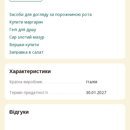
Засоби для догляду за порожниною рота
Купити маргарин
Гелі для душу
Сир злотий мазур
Вершки купити
Заправка в салат
Сир на крем чіз
Паста з горіхів
Характеристики
Плавлений сир
Країна виробник
Італія
Купити засіб для миття посуду
Хімія побутова
Термін придатності
30.01.2027
Безалкогольні напої купити
Олівки масліни
Відгуки
Горіхи замовити
Дезодорант купити
Засоби для чищення ванни