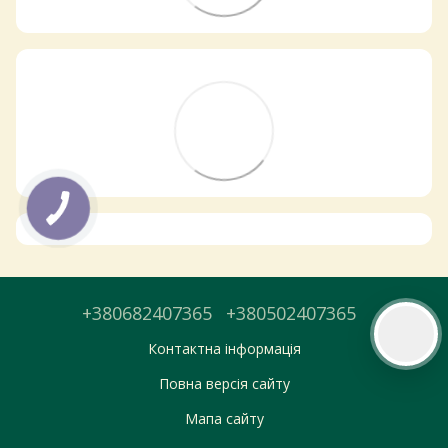
Самовивіз з магазинів
×
Egastronom
Тепер онлайн-замовлення можна
безкоштовно
доставити у вибраний
магазин і забрати у зручний час 💚
Дізнатись більше про самовивіз
Перейти до оформлення
День доставки обираєте під час оформлення.
+380682407365
+380502407365
Контактна інформація
Повна версія сайту
Мапа сайту