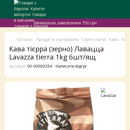
Мінімальне замовлення 750 грн
Каталог
Продукти харчування
Гарячі напої
Кава
Кава
Кава тієрра (зерно) Лавацца
Lavazza tierra 1kg 6шт/ящ
Артикул:
00-00000294
Написати відгук