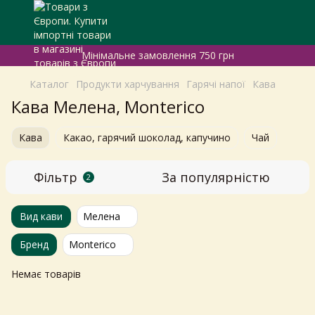
Мінімальне замовлення 750 грн
Каталог
Продукти харчування
Гарячі напої
Кава
Кава Мелена, Monterico
Кава
Какао, гарячий шоколад, капучино
Чай
Фільтр
За популярністю
2
Вид кави
Мелена
Бренд
Monterico
Немає товарів
Самовивіз з магазинів
×
Egastronom