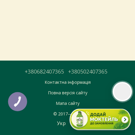
Тепер онлайн-замовлення можна
безкоштовно
доставити у вибраний
магазин і забрати у зручний час 💚
Дізнатись більше про самовивіз
Перейти до оформлення
+380682407365
+380502407365
День доставки обираєте під час оформлення.
Контактна інформація
Повна версія сайту
Мапа сайту
© 2017—2026
Укр
Рус