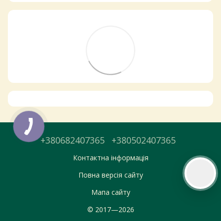
Самовивіз з магазинів
×
Egastronom
Тепер онлайн-замовлення можна
безкоштовно
доставити у вибраний
магазин і забрати у зручний час 💚
Дізнатись більше про самовивіз
Перейти до оформлення
+380682407365
+380502407365
День доставки обираєте під час оформлення.
Контактна інформація
Повна версія сайту
Мапа сайту
© 2017—2026