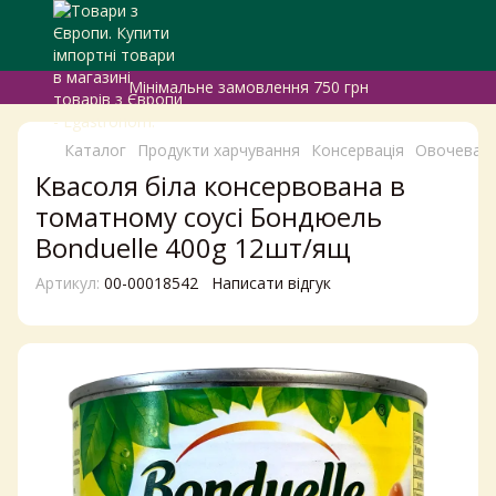
Мінімальне замовлення 750 грн
Каталог
Продукти харчування
Консервація
Овочева т
Квасоля біла консервована в
томатному соусі Бондюель
Bonduelle 400g 12шт/ящ
Артикул:
00-00018542
Написати відгук