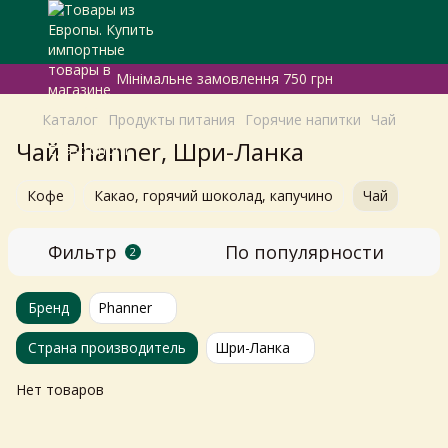
Мінімальне замовлення 750 грн
Каталог
Продукты питания
Горячие напитки
Чай
Чай Phanner, Шри-Ланка
Кофе
Какао, горячий шоколад, капучино
Чай
Фильтр
По популярности
2
Бренд
Phanner
Страна производитель
Шри-Ланка
Нет товаров
Самовивіз з магазинів
×
Egastronom