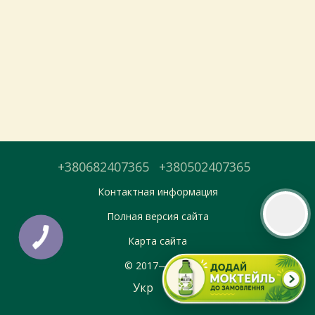
Тепер онлайн-замовлення можна
безкоштовно
доставити у вибраний
магазин і забрати у зручний час 💚
Дізнатись більше про самовивіз
Перейти до оформлення
+380682407365
+380502407365
День доставки обираєте під час оформлення.
Контактная информация
Полная версия сайта
Карта сайта
© 2017—2026
Укр
Рус