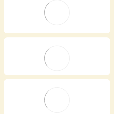
Самовивіз з магазинів
×
Egastronom
Тепер онлайн-замовлення можна
безкоштовно
доставити у вибраний
магазин і забрати у зручний час 💚