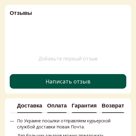
Отзывы
Добавьте первый отзыв
Написать отзыв
Доставка
Оплата
Гарантия
Возврат
Ко
По Украине посылки отправляем курьерской
службой доставки Новая Почта.
Для больших заказов можно предложить