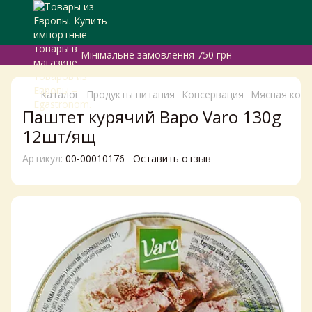
Мінімальне замовлення 750 грн
Каталог
Продукты питания
Консервация
Мясная конс
Паштет курячий Варо Varo 130g
12шт/ящ
Артикул:
00-00010176
Оставить отзыв