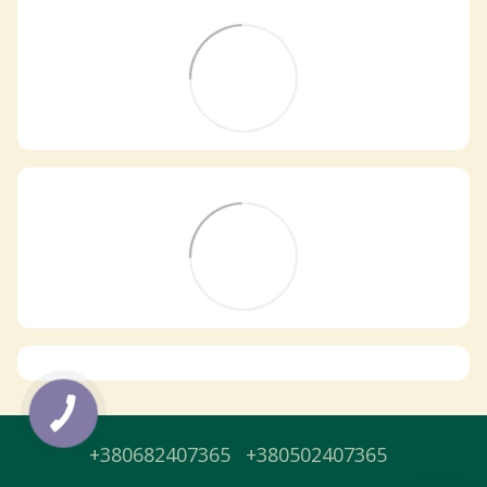
Самовивіз з магазинів
×
Egastronom
Тепер онлайн-замовлення можна
безкоштовно
доставити у вибраний
магазин і забрати у зручний час 💚
Дізнатись більше про самовивіз
Перейти до оформлення
+380682407365
+380502407365
День доставки обираєте під час оформлення.