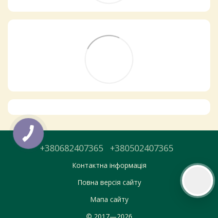
Самовивіз з магазинів
×
Egastronom
Тепер онлайн-замовлення можна
безкоштовно
доставити у вибраний
магазин і забрати у зручний час 💚
Дізнатись більше про самовивіз
Перейти до оформлення
+380682407365
+380502407365
День доставки обираєте під час оформлення.
Контактна інформація
Повна версія сайту
Мапа сайту
© 2017—2026