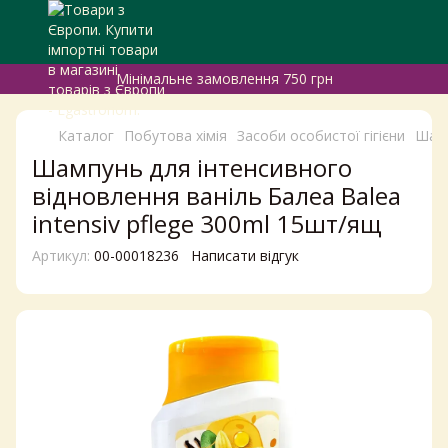
Мінімальне замовлення 750 грн
Каталог
Побутова хімія
Засоби особистої гігієни
Шам
Шампунь для інтенсивного
відновлення ваніль Балеа Balea
intensiv pflege 300ml 15шт/ящ
Артикул:
00-00018236
Написати відгук