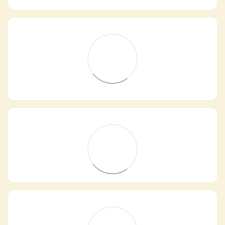
Самовивіз з магазинів
×
Egastronom