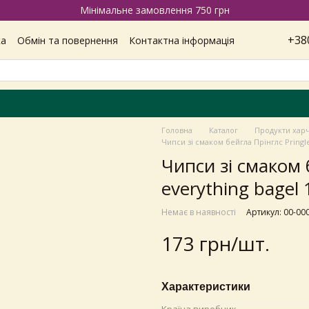
Мінімальне замовлення 750 грн
+38
ка
Обмін та повернення
Контактна інформація
Наші магазини
Відгуки про магазин
Вакансії
ітика конфіденційності
Головна
Каталог
Продукти хар
Чипси зі смаком бейгла Прінглс Pringl
Чипси зі смаком 
everything bagel
Немає в наявності
Артикул: 00-00
173 грн/шт.
Характеристики