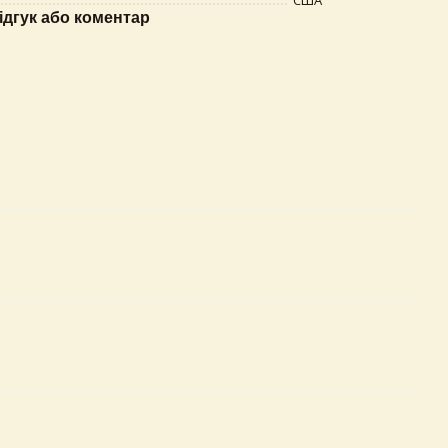
США
ідгук або коментар
×
Самовивіз з магазинів Egastronom
Тепер онлайн-замовлення можна
безкоштовно
доставити у вибраний магазин і забрати у
зручний час 💚