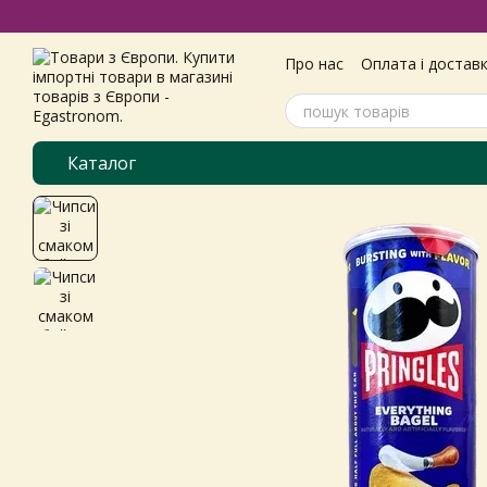
Перейти до основного контенту
Про нас
Оплата і достав
Самовивіз з магазину
Угода користувача
Пол
Каталог