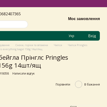
0682407365
Моє замовлення
Вхід
Укр
чування
Снеки, горіхи та вітаміни
Чипси
Чипси Pringles
es everything bagel 156g 14шт/ящ
бейгла Прінглс Pringles
 156g 14шт/ящ
018058
Написати відгук
Порівняти
В бажання