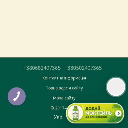
Тепер онлайн-замовлення можна
безкоштовно
доставити у вибраний
магазин і забрати у зручний час 💚
Дізнатись більше про самовивіз
Перейти до оформлення
+380682407365
+380502407365
День доставки обираєте під час оформлення.
Контактна інформація
Повна версія сайту
Мапа сайту
© 2017—2026
Укр
Рус