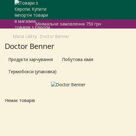
Мінімальне замовлення 750 грн
Мапа сайту
Dоctor Benner
Dоctor Benner
Продукти харчування
Побутова хімія
Термобокси (упаковка)
Немає товарів
Самовивіз з магазинів
×
Egastronom