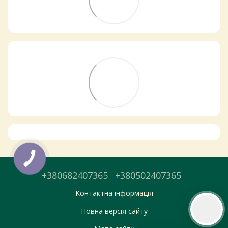
Самовивіз з магазинів
×
Egastronom
Тепер онлайн-замовлення можна
безкоштовно
доставити у вибраний
магазин і забрати у зручний час 💚
Дізнатись більше про самовивіз
Перейти до оформлення
+380682407365
+380502407365
День доставки обираєте під час оформлення.
Контактна інформація
Повна версія сайту