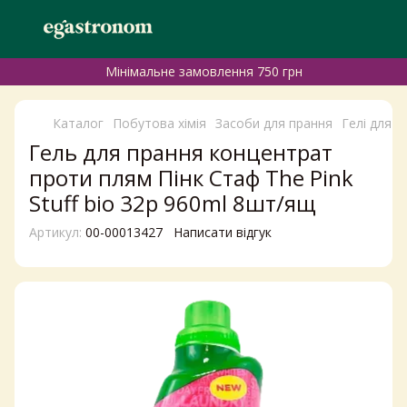
Мінімальне замовлення 750 грн
Каталог
Побутова хімія
Засоби для прання
Гелі для п
Гель для прання концентрат
проти плям Пінк Стаф The Pink
Stuff bio 32р 960ml 8шт/ящ
Артикул:
00-00013427
Написати відгук