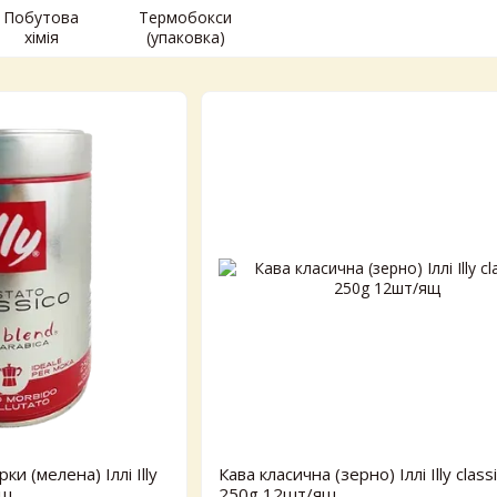
Побутова
Термобокси
хімія
(упаковка)
ки (мелена) Іллі Illy
Кава класична (зерно) Іллі Illy class
ящ
250g 12шт/ящ