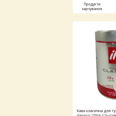
Продукти
харчування
Кава класична для тур
classico 250g 12шт/