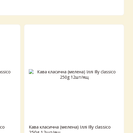
×
Самовивіз з магазинів Egastronom
ico
Кава класична (мелена) Іллі Illy classico
250g 12шт/ящ