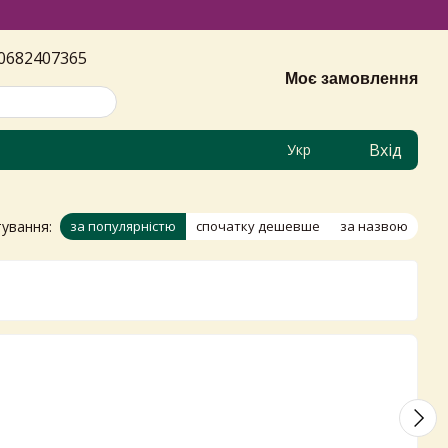
0682407365
Моє замовлення
Вхід
Укр
ування:
за популярністю
спочатку дешевше
за назвою