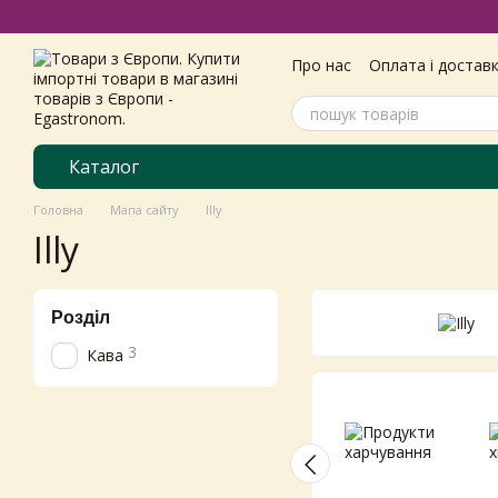
Перейти до основного контенту
Про нас
Оплата і достав
Самовивіз з магазину
Угода користувача
Пол
Каталог
Головна
Мапа сайту
Illy
Illy
Розділ
3
Кава