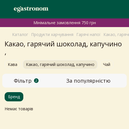
Мінімальне замовлення 750 грн
Каталог
Продукти харчування
Гарячі напої
Какао, гаря
Какао, гарячий шоколад, капучино
,
Кава
Какао, гарячий шоколад, капучино
Чай
Фільтр
За популярністю
2
Бренд
Немає товарів
Самовивіз з магазинів
×
Egastronom