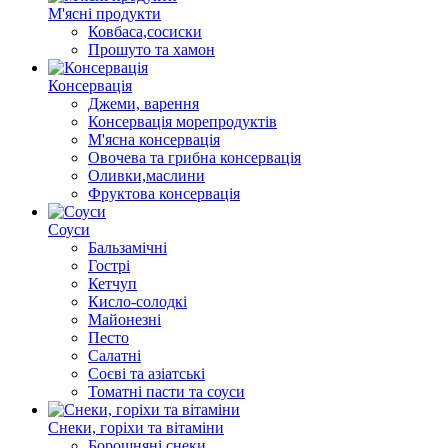
М'ясні продукти
Ковбаса,сосиски
Прошуто та хамон
Консервація
Джеми, варення
Консервація морепродуктів
М'ясна консервація
Овочева та грибна консервація
Оливки,маслини
Фруктова консервація
Соуси
Бальзамічні
Гострі
Кетчуп
Кисло-солодкі
Майонезні
Песто
Салатні
Соєві та азіатські
Томатні пасти та соуси
Снеки, горіхи та вітаміни
Борошняні снеки