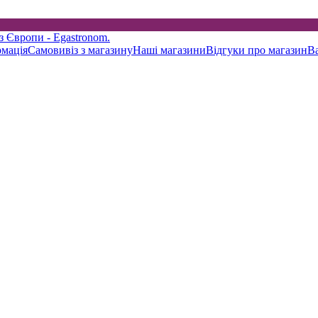
рмація
Самовивіз з магазину
Наші магазини
Відгуки про магазин
Ва