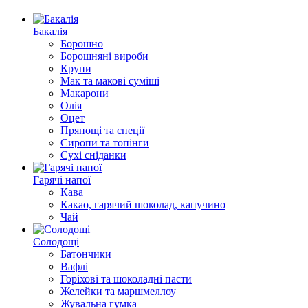
Бакалія
Борошно
Борошняні вироби
Крупи
Мак та макові суміші
Макарони
Олія
Оцет
Прянощі та спеції
Сиропи та топінги
Сухі сніданки
Гарячі напої
Кава
Какао, гарячий шоколад, капучино
Чай
Солодощі
Батончики
Вафлі
Горіхові та шоколадні пасти
Желейки та маршмеллоу
Жувальна гумка