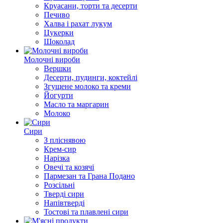
Круасани, торти та десерти
Печиво
Халва і рахат лукум
Цукерки
Шоколад
Молочні вироби
Вершки
Десерти, пудинги, коктейлі
Згущене молоко та креми
Йогурти
Масло та маргарин
Молоко
Сири
З пліснявою
Крем-сир
Нарізка
Овечі та козячі
Пармезан та Грана Подано
Розсільні
Тверді сири
Напівтверді
Тостові та плавлені сири