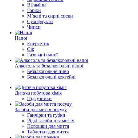
Вітаміни
Горіхи
М`ясні та сирні снеки
Сухофрукти
Чипси
Напої
Енергетик
Сік
Газовані напої
Алкоголь та безалкогольні напої
Безалкогольне пиво
Безалкогольні коктейлі
Дитяча побутова хімія
Підгузники
Засоби для миття посуду
Ганчірки та губки
Рідкі засоби для миття
Порошки для миття
Таблетки для миття