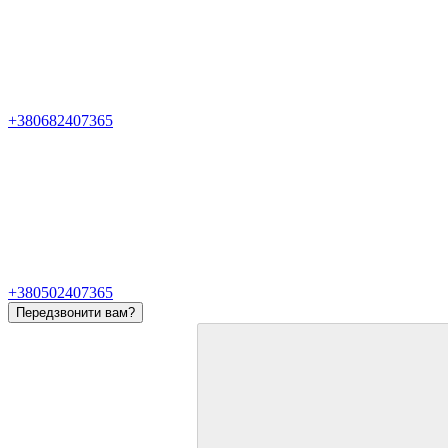
+380682407365
+380502407365
Передзвонити вам?