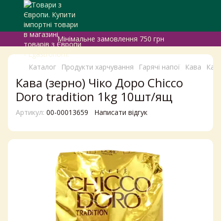
Мінімальне замовлення 750 грн
Каталог
Продукти харчування
Гарячі напої
Кава
Кава
Кава (зерно) Чіко Доро Chicco
Doro tradition 1kg 10шт/ящ
Артикул:
00-00013659
Написати відгук