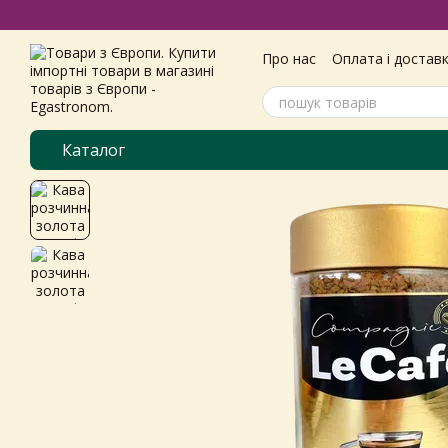
Перейти до основного контенту
Про нас
Оплата і достав
Самовивіз з магазину
Угода користувача
Пол
Каталог