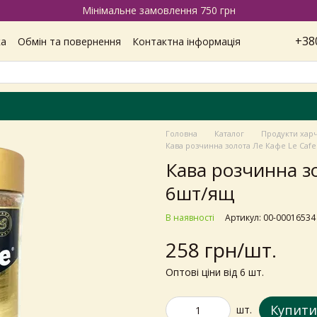
Мінімальне замовлення 750 грн
+38
ка
Обмін та повернення
Контактна інформація
Наші магазини
Відгуки про магазин
Вакансії
ітика конфіденційності
Головна
Каталог
Продукти хар
Кава розчинна золота Ле Кафе Le Cafe
Кава розчинна зо
6шт/ящ
В наявності
Артикул: 00-00016534
258 грн/шт.
Оптові ціни від 6 шт.
Купити
шт.