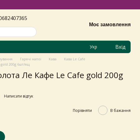
0682407365
Моє замовлення
Вхід
Укр
чування
Гарячі напої
Кава
Кава Le Cafe
 gold 200g 6шт/ящ
лота Ле Кафе Le Cafe gold 200g
Написати відгук
Порівняти
В бажання