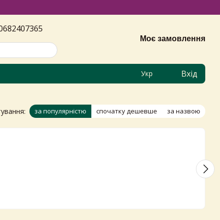
0682407365
Моє замовлення
Вхід
Укр
ування:
за популярністю
спочатку дешевше
за назвою