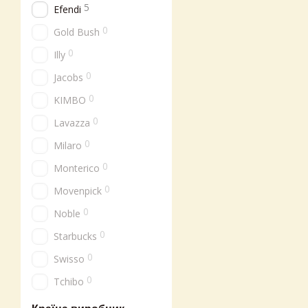
5
Efendi
0
Gold Bush
0
Illy
0
Jacobs
0
KIMBO
0
Lavazza
0
Milaro
0
Monterico
0
Movenpick
0
Noble
0
Starbucks
0
Swisso
0
Tchibo