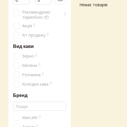
Немає товарів
Рекомендуємо
0
термобокс 📦
0
Акція
0
Хіт продажу
Вид кави
0
Зерно
0
Мелена
0
Розчинна
0
Холодна кава
Бренд
0
Marcafe
0
Zanoni