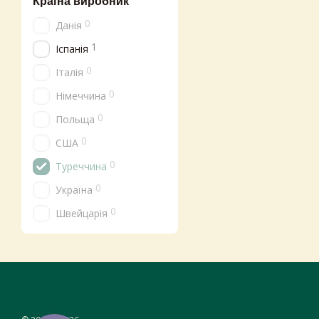
Країна виробник
0
Данія
1
Іспанія
0
Італія
0
Німеччина
0
Польща
0
США
0
Туреччина
0
Україна
0
Швейцарія