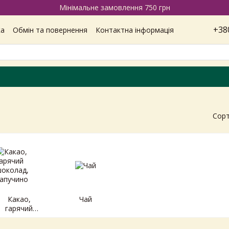
Мінімальне замовлення 750 грн
+38
ка
Обмін та повернення
Контактна інформація
Наші магазини
Відгуки про магазин
Вакансії
ітика конфіденційності
Сорт
Какао,
Чай
гарячий
шоколад,
капучино