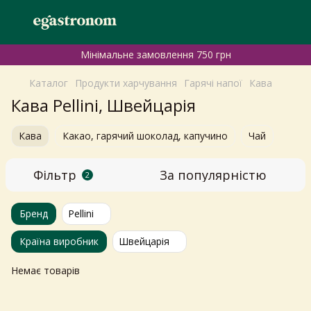
Мінімальне замовлення 750 грн
Каталог
Продукти харчування
Гарячі напої
Кава
Кава Pellini, Швейцарія
Кава
Какао, гарячий шоколад, капучино
Чай
Фільтр
За популярністю
2
Бренд
Pellini
Країна виробник
Швейцарія
Немає товарів
Самовивіз з магазинів
×
Egastronom