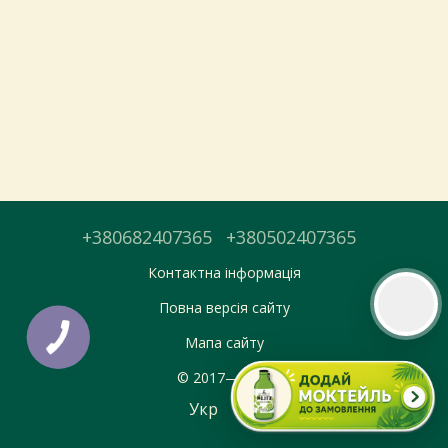
Тепер онлайн-замовлення можна
безкоштовно
доставити у вибраний
магазин і забрати у зручний час 💚
Дізнатись більше про самовивіз
Перейти до оформлення
+380682407365
+380502407365
День доставки обираєте під час оформлення.
Контактна інформація
Повна версія сайту
Мапа сайту
© 2017—2026
Укр
Рус