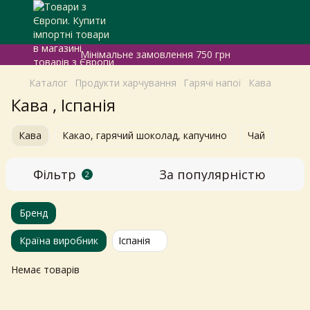
Мінімальне замовлення 750 грн
Каталог
Продукти харчування
Гарячі напої
Кава
Кава , Іспанія
Кава
Какао, гарячий шоколад, капучино
Чай
Фільтр
За популярністю
2
Бренд
Країна виробник
Іспанія
Немає товарів
Самовивіз з магазинів
×
Egastronom