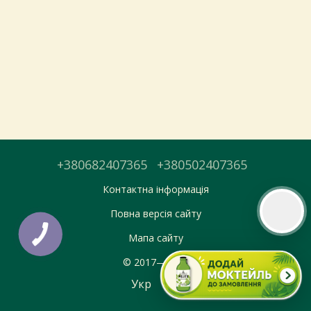
Тепер онлайн-замовлення можна
безкоштовно
доставити у вибраний
магазин і забрати у зручний час 💚
Дізнатись більше про самовивіз
Перейти до оформлення
+380682407365
+380502407365
День доставки обираєте під час оформлення.
Контактна інформація
Повна версія сайту
Мапа сайту
© 2017—2026
Укр
Рус