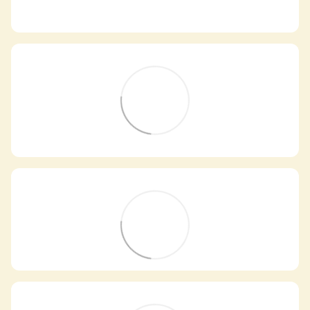
Самовивіз з магазинів
×
Egastronom