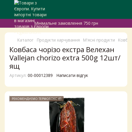
Мінімальне замовлення 750 грн
Каталог
Продукти харчування
М'ясні продукти
Ковбас
Ковбаса чорізо екстра Велехан
Vallejan chorizo extra 500g 12шт/
ящ
Артикул:
00-00012389
Написати відгук
РЕКОМЕНДУЄМО ТЕРМОБОКС 📦