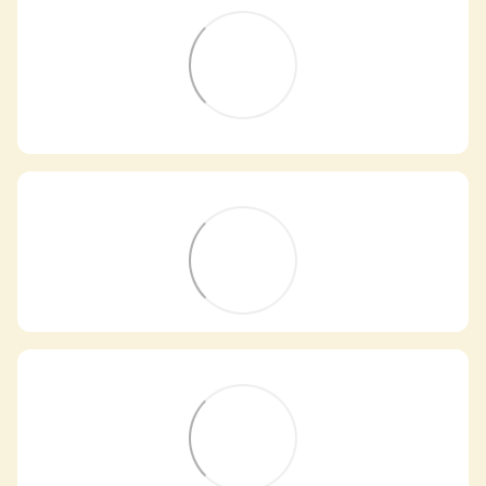
Самовивіз з магазинів
×
Egastronom
Тепер онлайн-замовлення можна
безкоштовно
доставити у вибраний
магазин і забрати у зручний час 💚