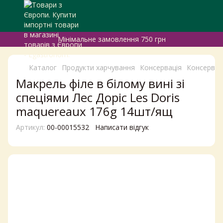
Мінімальне замовлення 750 грн
Каталог
Продукти харчування
Консервація
Консервац
Макрель філе в білому вині зі
спеціями Лес Доріс Les Doris
maquereaux 176g 14шт/ящ
Артикул:
00-00015532
Написати відгук