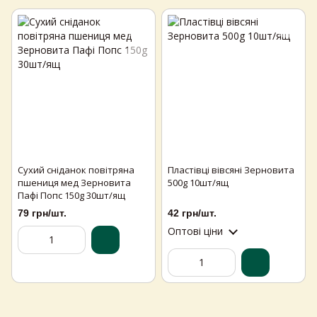
Сухий сніданок повітряна
Пластівці вівсяні Зерновита
Самовивіз з магазинів
×
пшениця мед Зерновита
500g 10шт/ящ
Egastronom
Пафі Попс 150g 30шт/ящ
79 грн/шт.
42 грн/шт.
Тепер онлайн-замовлення можна
Оптові ціни
безкоштовно
доставити у вибраний
магазин і забрати у зручний час 💚
Дізнатись більше про самовивіз