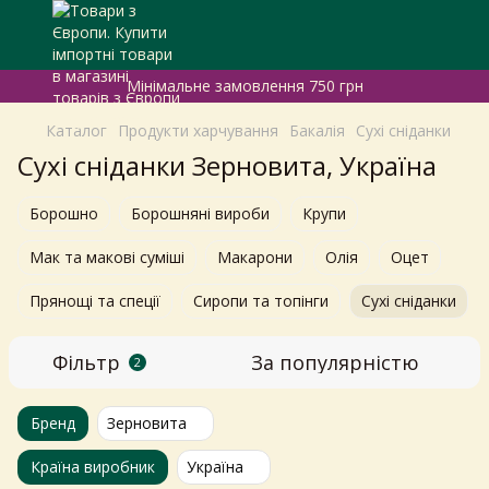
Мінімальне замовлення 750 грн
Каталог
Продукти харчування
Бакалія
Сухі сніданки
Сухі сніданки Зерновита, Україна
Борошно
Борошняні вироби
Крупи
Мак та макові суміші
Макарони
Олія
Оцет
Прянощі та спеції
Сиропи та топінги
Сухі сніданки
Фільтр
За популярністю
2
Бренд
Зерновита
Країна виробник
Україна