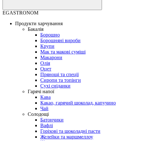
EGASTRONOM
Продукти харчування
Бакалія
Борошно
Борошняні вироби
Крупи
Мак та макові суміші
Макарони
Олія
Оцет
Прянощі та спеції
Сиропи та топінги
Сухі сніданки
Гарячі напої
Кава
Какао, гарячий шоколад, капучино
Чай
Солодощі
Батончики
Вафлі
Горіхові та шоколадні пасти
Желейки та маршмеллоу