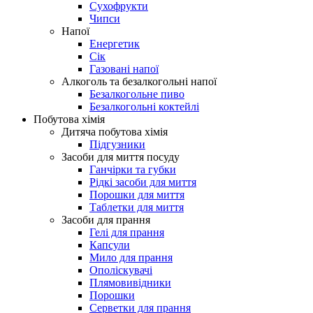
Сухофрукти
Чипси
Напої
Енергетик
Сік
Газовані напої
Алкоголь та безалкогольні напої
Безалкогольне пиво
Безалкогольні коктейлі
Побутова хімія
Дитяча побутова хімія
Підгузники
Засоби для миття посуду
Ганчірки та губки
Рідкі засоби для миття
Порошки для миття
Таблетки для миття
Засоби для прання
Гелі для прання
Капсули
Мило для прання
Ополіскувачі
Плямовивідники
Порошки
Серветки для прання