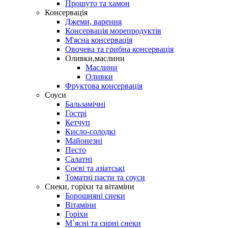
Прошуто та хамон
Консервація
Джеми, варення
Консервація морепродуктів
М'ясна консервація
Овочева та грибна консервація
Оливки,маслини
Маслини
Оливки
Фруктова консервація
Соуси
Бальзамічні
Гострі
Кетчуп
Кисло-солодкі
Майонезні
Песто
Салатні
Соєві та азіатські
Томатні пасти та соуси
Снеки, горіхи та вітаміни
Борошняні снеки
Вітаміни
Горіхи
М`ясні та сирні снеки