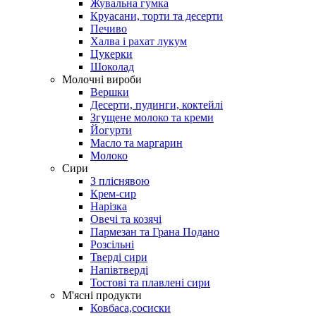
Жувальна гумка
Круасани, торти та десерти
Печиво
Халва і рахат лукум
Цукерки
Шоколад
Молочні вироби
Вершки
Десерти, пудинги, коктейлі
Згущене молоко та креми
Йогурти
Масло та маргарин
Молоко
Сири
З пліснявою
Крем-сир
Нарізка
Овечі та козячі
Пармезан та Грана Подано
Розсільні
Тверді сири
Напівтверді
Тостові та плавлені сири
М'ясні продукти
Ковбаса,сосиски