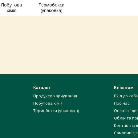
Побутова
Термобокси
хімія
(упаковка)
Каталог
Клієнтам
Продукти харчування
Вхід до каб
Побутова хімія
Про нас
Термобокси (упаковка)
Оплата і до
Обмін та п
Контактна 
Самовивіз з