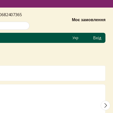
0682407365
Моє замовлення
Вхід
Укр