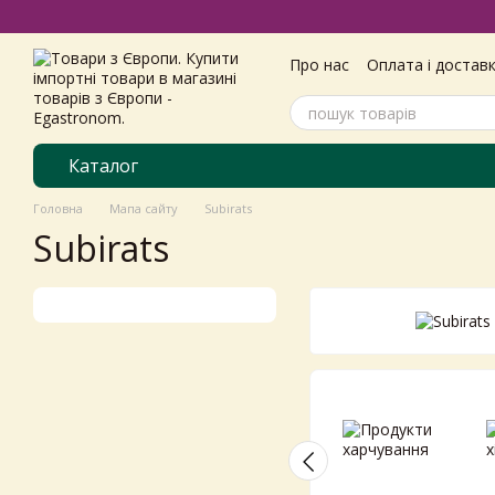
Перейти до основного контенту
Про нас
Оплата і достав
Самовивіз з магазину
Угода користувача
Пол
Каталог
Головна
Мапа сайту
Subirats
Subirats