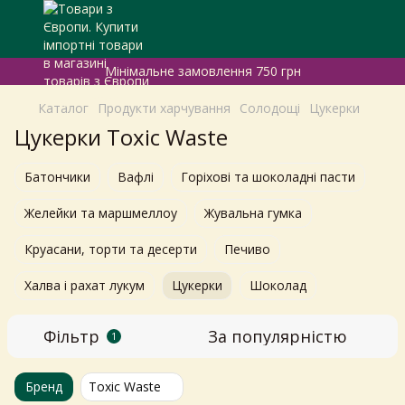
Мінімальне замовлення 750 грн
Каталог
Продукти харчування
Солодощі
Цукерки
Цукерки Toxic Waste
Батончики
Вафлі
Горіхові та шоколадні пасти
Желейки та маршмеллоу
Жувальна гумка
Круасани, торти та десерти
Печиво
Халва і рахат лукум
Цукерки
Шоколад
Фільтр
За популярністю
1
Бренд
Toxic Waste