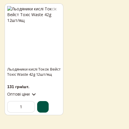
Льодяники кислі Токсік Вейст
Самовивіз з магазинів
×
Toxic Waste 42g 12шт/ящ
Egastronom
131 грн/шт.
Тепер онлайн-замовлення можна
Оптові ціни
безкоштовно
доставити у вибраний
магазин і забрати у зручний час 💚
Дізнатись більше про самовивіз