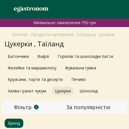
Мінімальне замовлення 750 грн
Каталог
Продукти харчування
Солодощі
Цукерки
Цукерки , Таїланд
Батончики
Вафлі
Горіхові та шоколадні пасти
Желейки та маршмеллоу
Жувальна гумка
Круасани, торти та десерти
Печиво
Халва і рахат лукум
Цукерки
Шоколад
Фільтр
За популярністю
2
Бренд
Самовивіз з магазинів
×
Egastronom