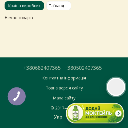
Країна виробник
Таїланд
Тепер онлайн-замовлення можна
Немає товарів
безкоштовно
доставити у вибраний
магазин і забрати у зручний час 💚
Дізнатись більше про самовивіз
Перейти до оформлення
+380682407365
+380502407365
День доставки обираєте під час оформлення.
Контактна інформація
Повна версія сайту
Мапа сайту
© 2017—2026
Укр
Рус