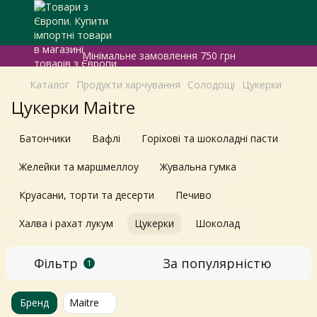
Мінімальне замовлення 750 грн
Каталог
Продукти харчування
Солодощі
Цукерки
Цукерки Maitre
Батончики
Вафлі
Горіхові та шоколадні пасти
Желейки та маршмеллоу
Жувальна гумка
Круасани, торти та десерти
Печиво
Халва і рахат лукум
Цукерки
Шоколад
Фільтр
За популярністю
1
Бренд
Maitre