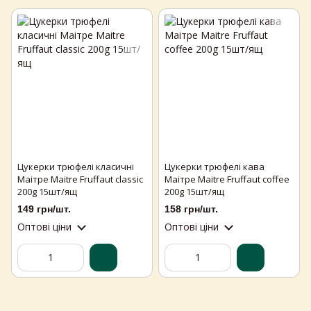
Цукерки трюфелі класичні
Цукерки трюфелі кава
Самовивіз з магазинів
×
Маітре Maitre Fruffaut classic
Маітре Maitre Fruffaut coffee
Egastronom
200g 15шт/ящ
200g 15шт/ящ
149 грн/шт.
158 грн/шт.
Тепер онлайн-замовлення можна
Оптові ціни
Оптові ціни
безкоштовно
доставити у вибраний
магазин і забрати у зручний час 💚
Дізнатись більше про самовивіз