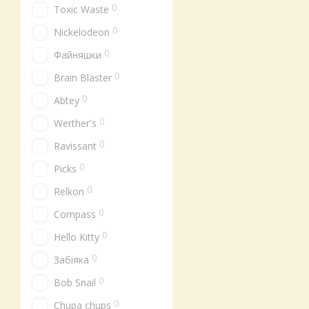
0
Toxic Waste
0
Nickelodeon
0
Файняшки
0
Brain Blaster
0
Abtey
0
Werther's
0
Ravissant
0
Picks
0
Relkon
0
Compass
0
Hello Kitty
0
Забіяка
0
Bob Snail
0
Chupa chups