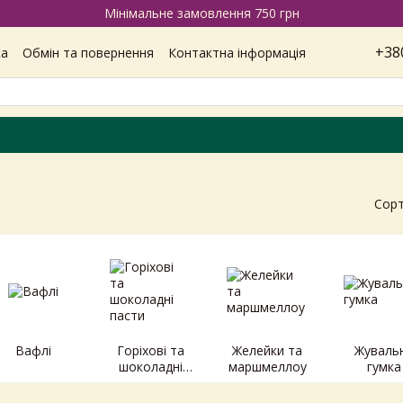
Мінімальне замовлення 750 грн
+38
ка
Обмін та повернення
Контактна інформація
Наші магазини
Відгуки про магазин
Вакансії
ітика конфіденційності
Сорт
Вафлі
Горіхові та
Желейки та
Жуваль
шоколадні
маршмеллоу
гумка
пасти