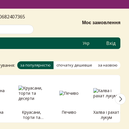
0682407365
Моє замовлення
Вхід
Укр
ування:
за популярністю
спочатку дешевше
за назвою
на
Круасани,
Печиво
Халва і рахат
торти та
лукум
десерти