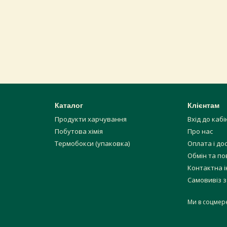
Каталог
Клієнтам
Продукти харчування
Вхід до каб
Побутова хімія
Про нас
Термобокси (упаковка)
Оплата і до
Обмін та п
Контактна 
Самовивіз з
Ми в соцмер