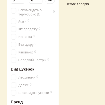
Немає товарів
Рекомендуємо
0
термобокс 📦
0
Акція
0
Хіт продажу
0
Новинка
0
Без цукру
0
Кіновечір
0
Солодкий настрій
Вид цукерок
0
Льодяники
0
Драже
0
Шоколадні цукерки
Бренд