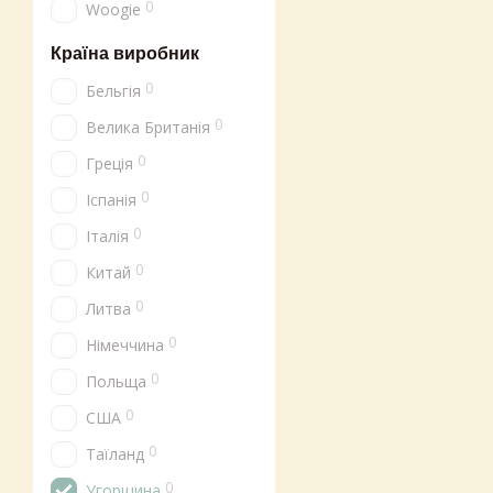
0
Woogie
Країна виробник
0
Бельгія
0
Велика Британія
0
Греція
0
Іспанія
0
Італія
0
Китай
0
Литва
0
Німеччина
0
Польща
0
США
0
Таїланд
0
Угорщина