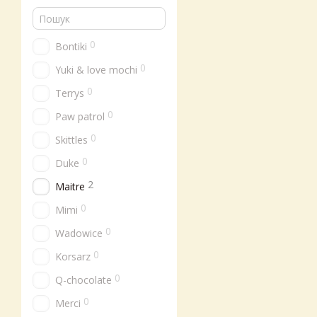
0
Bontiki
0
Yuki & love mochi
0
Terrys
0
Paw patrol
0
Skittles
0
Duke
2
Maitre
0
Mimi
0
Wadowice
0
Korsarz
0
Q-chocolate
0
Merci