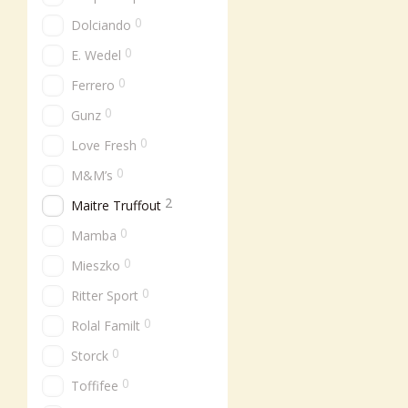
0
Dolciando
0
E. Wedel
0
Ferrero
0
Gunz
0
Love Fresh
0
M&M’s
2
Maitre Truffout
0
Mamba
0
Mieszko
0
Ritter Sport
0
Rolal Familt
0
Storck
0
Toffifee