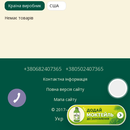
Країна виробник
США
Тепер онлайн-замовлення можна
Немає товарів
безкоштовно
доставити у вибраний
магазин і забрати у зручний час 💚
Дізнатись більше про самовивіз
Перейти до оформлення
+380682407365
+380502407365
День доставки обираєте під час оформлення.
Контактна інформація
Повна версія сайту
Мапа сайту
© 2017—2026
Укр
Рус