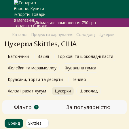
Мінімальне замовлення 750 грн
Каталог
Продукти харчування
Солодощі
Цукерки
Цукерки Skittles, США
Батончики
Вафлі
Горіхові та шоколадні пасти
Желейки та маршмеллоу
Жувальна гумка
Круасани, торти та десерти
Печиво
Халва і рахат лукум
Цукерки
Шоколад
Фільтр
За популярністю
2
Бренд
Skittles
Самовивіз з магазинів
×
Egastronom