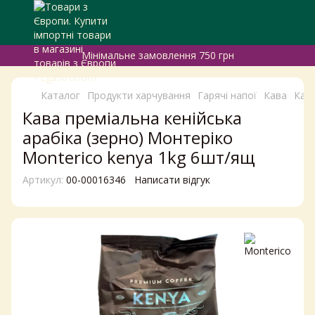
Мінімальне замовлення 750 грн
Каталог
Продукти харчування
Гарячі напої
Кава
Кава
Кава преміальна кенійська
арабіка (зерно) Монтеріко
Monterico kenya 1kg 6шт/ящ
Артикул:
00-00016346
Написати відгук