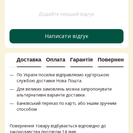
Цукерки
Соус кисло солодкий
Додайте перший відгук
Вивідник плям
Безалкогольні напої
Газовані напої
Написати відгук
Масло вершкове та маргарин
Соуси ціна
Доставка
Оплата
Гарантія
Повернення
По Україні посилки відправляємо кур'єрською
службою доставки Нова Пошта.
Для великих замовлень можна запропонувати
альтернативні варіанти доставки.
Банківський переказ по карті, або іншим зручним
способом
Повернення товару відбувається відповідно до
законодавства протягом 14 днів.