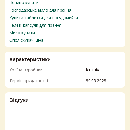
Печиво купити
Господарське мило для прання
Купити таблетки для посудомийки
Гелеві капсули для прання
Мило купити
Ополіскувачі ціна
Товари побутової хімії
Догляд за волоссям купити
Характеристики
Пакети для сміття
Країна виробник
Іспанія
Гель для прання
Гострі соуси
Термін придатності
30.05.2028
Бальзамік
Сир тостовий
Відгуки
Ціна сиру фета
Плавлений сир ціна
Засіб для чищення автомобіля
Масло вершкове купити