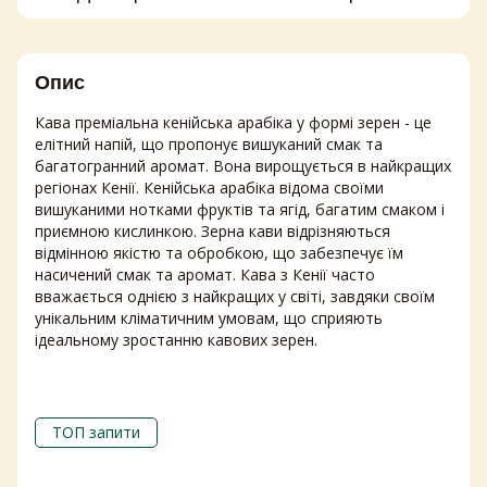
Опис
Кава преміальна кенійська арабіка у формі зерен - це
елітний напій, що пропонує вишуканий смак та
багатогранний аромат. Вона вирощується в найкращих
регіонах Кенії. Кенійська арабіка відома своїми
вишуканими нотками фруктів та ягід, багатим смаком і
приємною кислинкою. Зерна кави відрізняються
відмінною якістю та обробкою, що забезпечує їм
насичений смак та аромат. Кава з Кенії часто
вважається однією з найкращих у світі, завдяки своїм
унікальним кліматичним умовам, що сприяють
ідеальному зростанню кавових зерен.
ТОП запити