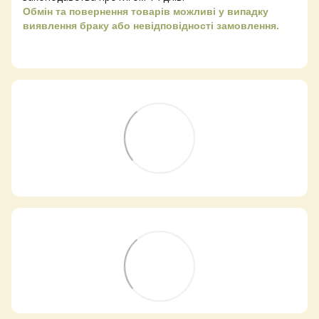
Обмін та повернення товарів можливі у випадку
виявлення браку або невідповідності замовлення.
Самовивіз з магазинів
×
Egastronom