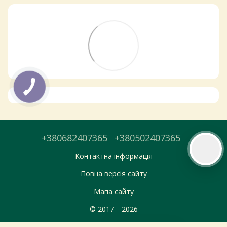
Тепер онлайн-замовлення можна
безкоштовно
доставити у вибраний
магазин і забрати у зручний час 💚
Дізнатись більше про самовивіз
Перейти до оформлення
День доставки обираєте під час оформлення.
+380682407365
+380502407365
Контактна інформація
Повна версія сайту
Мапа сайту
© 2017—2026
Укр
Рус