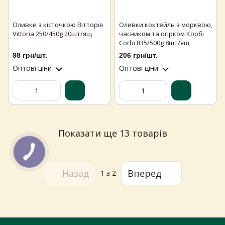
Оливки з кісточкою Вітторія
Оливки коктейль з морквою,
Vittoria 250/450g 20шт/ящ
часником та огірком Корбі
Corbi 835/500g 8шт/ящ
98 грн/шт.
206 грн/шт.
Оптові ціни
Оптові ціни
Самовивіз з магазинів
×
Egastronom
Показати ще 13 товарів
Тепер онлайн-замовлення можна
безкоштовно
доставити у вибраний
магазин і забрати у зручний час 💚
Назад
Вперед
1
з 2
Дізнатись більше про самовивіз
Перейти до оформлення