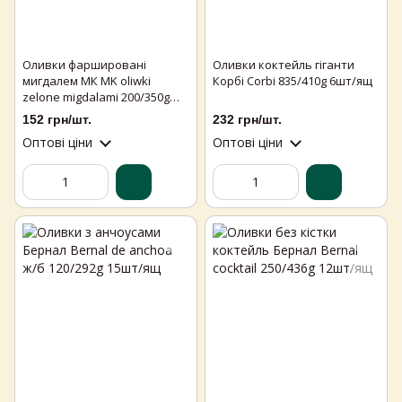
Оливки фаршировані
Оливки коктейль гіганти
мигдалем МК MK oliwki
Корбі Corbi 835/410g 6шт/ящ
zelone migdalami 200/350g
6шт/ящ
152 грн/шт.
232 грн/шт.
Оптові ціни
Оптові ціни