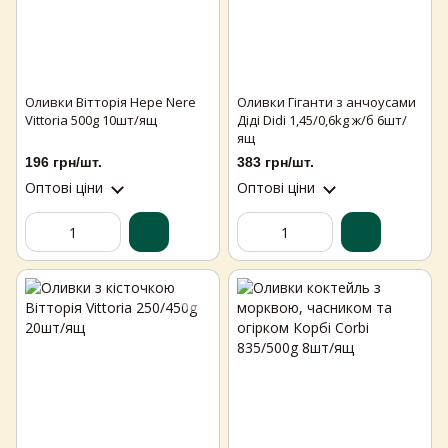
Оливки Вітторія Нере Nere
Оливки Гіганти з анчоусами
Vittoria 500g 10шт/ящ
Діді Didi 1,45/0,6kg ж/б 6шт/
ящ
196 грн/шт.
383 грн/шт.
Оптові ціни
Оптові ціни