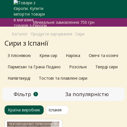
Мінімальне замовлення 750 грн
Каталог
Продукти харчування
Сири
Сири з Іспанії
З пліснявою
Крем-сир
Нарізка
Овечі та козячі
Пармезан та Грана Подано
Розсільні
Тверді сири
Напівтверді
Тостові та плавлені сири
Фільтр
За популярністю
1
Країна виробник
Іспанія
РЕКОМЕНДУЄМО ТЕРМОБОКС 📦