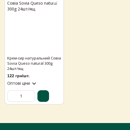
Крем-сир натуральний Совіа
Самовивіз з магазинів
×
Sovia Queso natural 300g
Egastronom
24шт/ящ
122 грн/шт.
Тепер онлайн-замовлення можна
Оптові ціни
безкоштовно
доставити у вибраний
магазин і забрати у зручний час 💚
Дізнатись більше про самовивіз
Перейти до оформлення