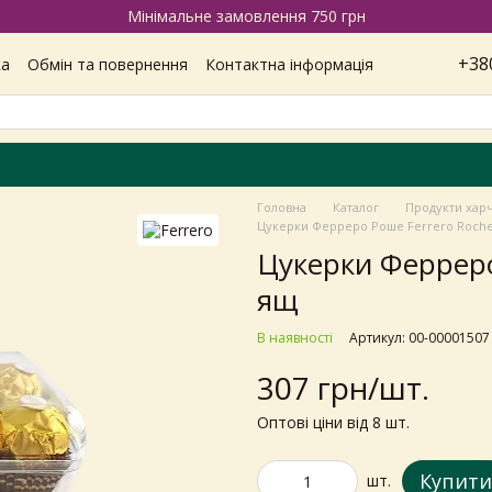
Мінімальне замовлення 750 грн
+38
ка
Обмін та повернення
Контактна інформація
Наші магазини
Відгуки про магазин
Вакансії
ітика конфіденційності
Головна
Каталог
Продукти хар
Цукерки Ферреро Роше Ferrero Roche
Цукерки Ферреро
ящ
В наявності
Артикул: 00-00001507
307 грн/шт.
Оптові ціни від 8 шт.
Купити
шт.