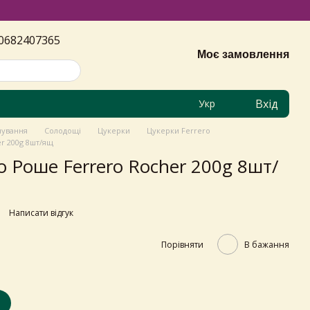
0682407365
Моє замовлення
Вхід
Укр
чування
Солодощі
Цукерки
Цукерки Ferrero
r 200g 8шт/ящ
 Роше Ferrero Rocher 200g 8шт/
Написати відгук
Порівняти
В бажання