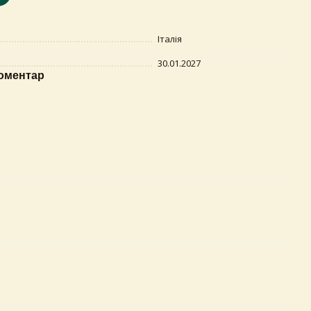
Італія
30.01.2027
коментар
×
Самовивіз з магазинів Egastronom