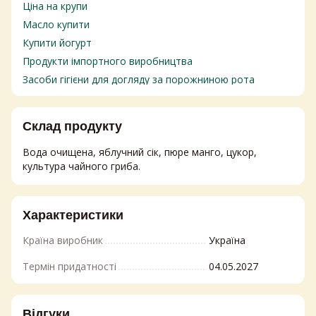
Ціна на крупи
Масло купити
Купити йогурт
Продукти імпортного виробництва
Засоби гігієни для догляду за порожниною рота
Цукерки ціна
Засіб для ванної
Склад продукту
Олія
Вода очищена, яблучний сік, пюре манго, цукор,
Молоко
культура чайного гриба.
Пральний порошок ціни
Печиво
Засіб для миття посуду ціна
Характеристики
Ополіскувачі для білизни
Країна виробник
Україна
Спеції та прянощі купити
Бальзамічний соус
Термін придатності
04.05.2027
Твердий сир купити
Козині сири
Відгуки