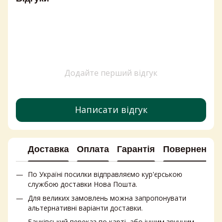
Купити сік
Плавлений сир ціна
Рідкі порошки для прання
Маргарин ціна
Маршмеллоу ціна
Горіхова паста
Додайте перший відгук
Написати відгук
Доставка
Оплата
Гарантія
Повернення
По Україні посилки відправляємо кур'єрською
службою доставки Нова Пошта.
Для великих замовлень можна запропонувати
альтернативні варіанти доставки.
Банківський переказ по карті, або іншим зручним