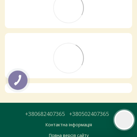
Самовивіз з магазинів
×
Egastronom
Тепер онлайн-замовлення можна
безкоштовно
доставити у вибраний
магазин і забрати у зручний час 💚
Дізнатись більше про самовивіз
Перейти до оформлення
День доставки обираєте під час оформлення.
+380682407365
+380502407365
Контактна інформація
Повна версія сайту