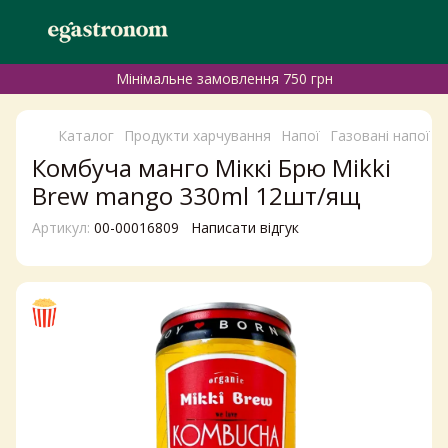
Мінімальне замовлення 750 грн
Каталог
Продукти харчування
Напої
Газовані напої
Г
Комбуча манго Міккі Брю Mikki
Brew mango 330ml 12шт/ящ
Артикул:
00-00016809
Написати відгук