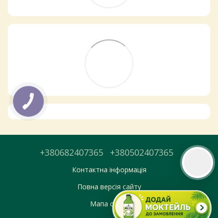
Самовивіз з магазинів
×
Egastronom
Тепер онлайн-замовлення можна
безкоштовно
доставити у вибраний
магазин і забрати у зручний час 💚
Дізнатись більше про самовивіз
Перейти до оформлення
День доставки обираєте під час оформлення.
+380682407365
+380502407365
Контактна інформація
Повна версія сайту
Мапа сайту