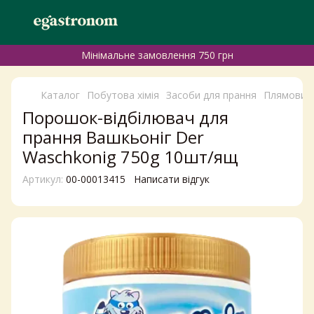
Мінімальне замовлення 750 грн
Каталог
Побутова хімія
Засоби для прання
Плямовиві
Порошок-відбілювач для
прання Вашкьоніг Der
Waschkonig 750g 10шт/ящ
Артикул:
00-00013415
Написати відгук