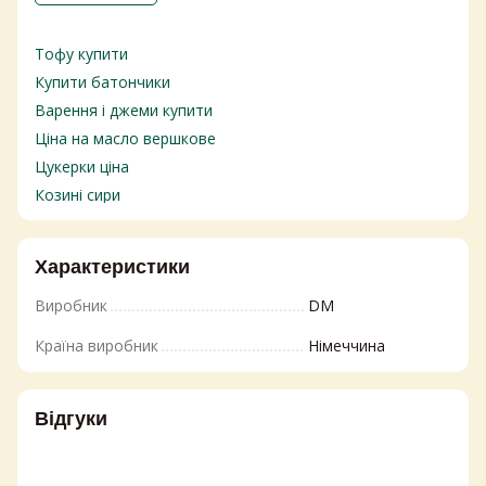
Тофу купити
Купити батончики
Варення і джеми купити
Ціна на масло вершкове
Цукерки ціна
Козині сири
Напівтверді сири
Дитячий засіб для миття посуду
Характеристики
Ціна сиру камамбер
Виробник
DM
Освіжувачі повітря
Ціни на підгузки
Країна виробник
Німеччина
Сири тверді
Шоколадки ціна
Відгуки
Товари з європи купити
Господарське мило ціна
Ціна горіхів