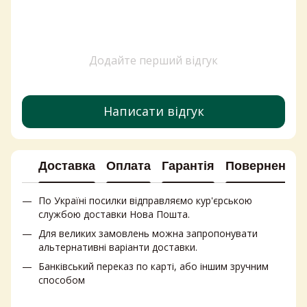
Порошки для прання
Предмети і засоби догляду за волоссям
Сир королівський
Додайте перший відгук
Бальзамік
Сир з пліснявою
Мило
Написати відгук
Купити чай україна
Печиво ціни
Доставка
Оплата
Гарантія
Повернення
По Україні посилки відправляємо кур'єрською
службою доставки Нова Пошта.
Для великих замовлень можна запропонувати
альтернативні варіанти доставки.
Банківський переказ по карті, або іншим зручним
способом