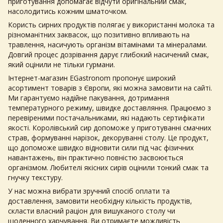
приготування допомагає відчути оригінальний смак,
насолодитись кожним шматочком.
Користь сирних продуктів полягає у використанні молока та
різноманітних заквасок, що позитивно впливають на
травлення, насичують організм вітамінами та мінералами.
Довгий процес дозрівання дарує глибокий насичений смак,
який оцінили не тільки гурмани.
Інтернет-магазин EGastronom пропонує широкий
асортимент товарів з Європи, які можна замовити на сайті.
Ми гарантуємо надійне пакування, дотримання
температурного режиму, швидке доставляння. Працюємо з
перевіреними постачальниками, які надають сертифікати
якості. Королівський сир допоможе у приготуванні смачних
страв, формуванні нарізок, декоруванні столу. Це продукт,
що допоможе швидко відновити сили під час фізичних
навантажень, він практично повністю засвоюється
організмом. Любителі якісних сирів оцінили тонкий смак та
гнучку текстуру.
У нас можна вибрати зручний спосіб оплати та
доставлення, замовити необхідну кількість продуктів,
скласти власний раціон для вишуканого столу чи
щоденного харчування. Ви отримаєте можливість