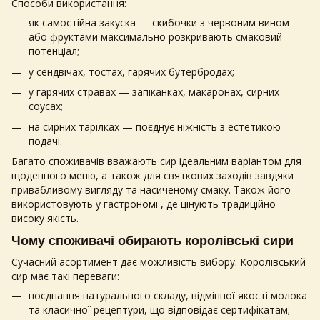
Способи використання:
як самостійна закуска — скибочки з червоним вином
або фруктами максимально розкривають смаковий
потенціал;
у сендвічах, тостах, гарячих бутербродах;
у гарячих стравах — запіканках, макаронах, сирних
соусах;
на сирних тарілках — поєднує ніжність з естетикою
подачі.
Багато споживачів вважають сир ідеальним варіантом для
щоденного меню, а також для святкових заходів завдяки
привабливому вигляду та насиченому смаку. Також його
використовують у гастрономії, де цінують традиційно
високу якість.
Чому споживачі обирають
королівські сири
Сучасний асортимент дає можливість вибору.
Королівський
сир
має такі переваги:
поєднання натурального складу, відмінної якості молока
та класичної рецептури, що відповідає сертифікатам;