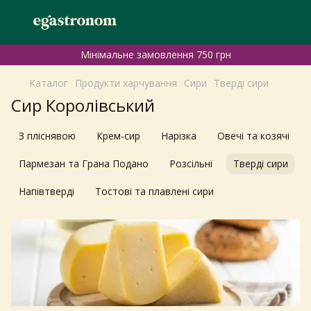
Мінімальне замовлення 750 грн
Каталог
Продукти харчування
Сири
Тверді сири
Сир Королівський
З пліснявою
Крем-сир
Нарізка
Овечі та козячі
Пармезан та Грана Подано
Розсільні
Тверді сири
Напівтверді
Тостові та плавлені сири