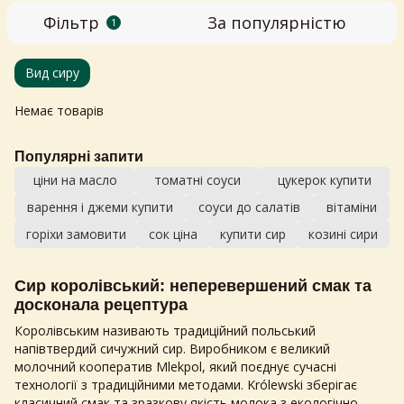
Фільтр
За популярністю
1
Вид сиру
Немає товарів
Популярні запити
ціни на масло
томатні соуси
цукерок купити
варення і джеми купити
соуси до салатів
вітаміни
горіхи замовити
сок ціна
купити сир
козині сири
Сир королівський
: неперевершений смак та
досконала рецептура
Королівським називають традиційний польський
напівтвердий сичужний сир. Виробником є великий
молочний кооператив Mlekpol, який поєднує сучасні
технології з традиційними методами. Królewski зберігає
класичний смак та зразкову якість молока з екологічно