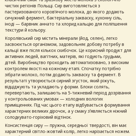
чистих регіонів Польщі. Сир виготовляється з
пастеризованого коров’ячого молока, до якого додають
сичужний фермент, бактеріальну закваску, кухонну сіль,
іноді — барвник аннато та хлорид кальцію для поліпшення
текстури й кольору.
Королівський сир
містить мінерали (йод, селен), легко
засвоюється організмом, задовольняє добову потребу в
кальції вже після кількох скибочок. Це корисний продукт для
активних людей, вагітних, матерів, які годують грудьми,
дітей. Виробництво проходить автоматизовано, з високим
контролем якості на кожному етапі. Спочатку потрібно
зібрати молоко, потім додають закваску та фермент. В
результаті утворюється сирний згусток, який ріжуть,
відціджують та укладають у форми. Блоки солять,
перевертають, залишають на 5‑тижневий період дозрівання
у контрольованих умовах — холодних вологих
приміщеннях. Під час цього етапу відбувається формування
характерних великих дірочок, а у смаку зʼявляється ніжний
солодкувато-горіховий відтінок.
Консистенція сиру — пружна, середньої твердості, він має
характерний світло-жовтий колір, легко нарізається ножем.