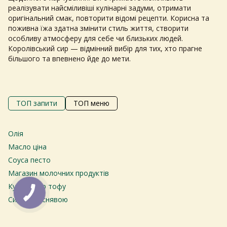
реалізувати найсміливіші кулінарні задуми, отримати
оригінальний смак, повторити відомі рецепти. Корисна та
поживна їжа здатна змінити стиль життя, створити
особливу атмосферу для себе чи близьких людей.
Королівський сир — відмінний вибір для тих, хто прагне
більшого та впевнено йде до мети.
Самовивіз з магазинів
×
ТОП запити
ТОП меню
Egastronom
Олія
Ма
Тепер онлайн-замовлення можна
Є
Масло ціна
безкоштовно
доставити у вибраний
магазин і забрати у зручний час 💚
Пр
Соуса песто
Ба
Магазин молочних продуктів
Дізнатись більше про самовивіз
Га
Купити сир тофу
Со
Сири з пліснявою
Мо
Перейти до оформлення
Пральний порошок ціни
С
Сир пармезан купити