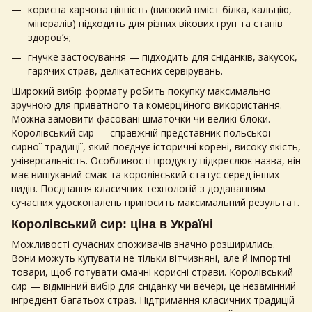
корисна харчова цінність (високий вміст білка, кальцію,
мінералів) підходить для різних вікових груп та станів
здоров’я;
гнучке застосування — підходить для сніданків, закусок,
гарячих страв, делікатесних сервірувань.
Широкий вибір формату робить покупку максимально
зручною для приватного та комерційного використання.
Можна замовити фасовані шматочки чи великі блоки.
Королівський сир
— справжній представник польської
сирної традиції, який поєднує історичні корені, високу якість,
універсальність. Особливості продукту підкреслює назва, він
має вишуканий смак та королівський статус серед інших
видів. Поєднання класичних технологій з додаванням
сучасних удосконалень приносить максимальний результат.
Королівський сир: ціна
в Україні
Можливості сучасних споживачів значно розширились.
Вони можуть купувати не тільки вітчизняні, але й імпортні
товари, щоб готувати смачні корисні страви.
Королівський
сир
— відмінний вибір для сніданку чи вечері, це незамінний
інгредієнт багатьох страв. Підтримання класичних традицій