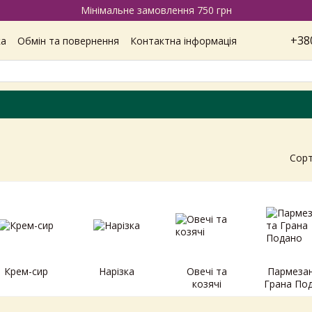
Мінімальне замовлення 750 грн
+38
ка
Обмін та повернення
Контактна інформація
Наші магазини
Відгуки про магазин
Вакансії
ітика конфіденційності
Сорт
Крем-сир
Нарізка
Овечі та
Пармезан
козячі
Грана По