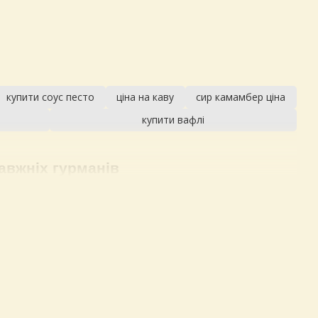
купити соус песто
ціна на каву
сир камамбер ціна
купити вафлі
авжніх гурманів
гендами їх виникнення повʼязане з випадковістю: пастух
, але набув нового глибокого смаку. Найвідомішими сирними
ниті делікатеси як рокфор, горгонзола, брі, камамбер,
товлення продукції з контрольованим розвитком грибкової
у масу формують та солять. Далі вводиться культура
 до сирної маси або стимулюють розвиток проколюванням
еціальних умовах температури й вологості. Це дає змогу