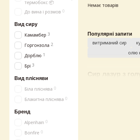
термобокс 📦
Немає товарів
0
До вина і розмов
Вид сиру
3
Популярні запити
Камамбер
витриманий сир
к
2
Горгонзола
олію 
1
Дорблю
3
Брі
Сир лазур з го
Вид плісняви
Сири з пліснявою мають 
0
Біла пліснява
залишив сир у вологій п
регіонами стали Франція
0
Блакитна пліснява
стилтон.
Бренд
Процес виготовлення си
культури. Молоко скваш
0
Alpenhain
плісняви: для білої її
0
Bonfire
сиру, щоб дати доступ 