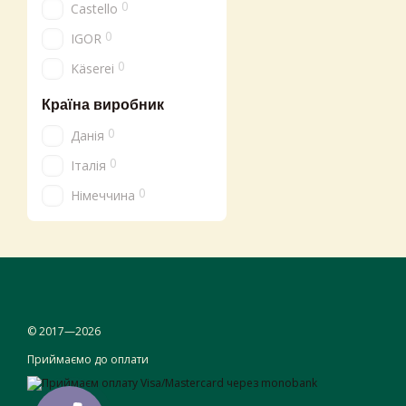
плісняві розвиватися пр
0
Castello
Сир лазур
має специфічни
0
IGOR
фосфор, вітаміни групи 
0
Käserei
травлення, підтримують
Сир з плісняво
Країна виробник
0
Лазур — сир
польського 
Данія
формуються характерні 
0
Італія
Особливістю сиру лазур 
0
Німеччина
класичну європейську ре
не тільки солоними, а й
Найчастіше лазур викор
заправки підійдуть медо
тарілки. До нього можна
горіхи;
© 2017—2026
інжир;
Приймаємо до оплати
мед;
сухофрукти;