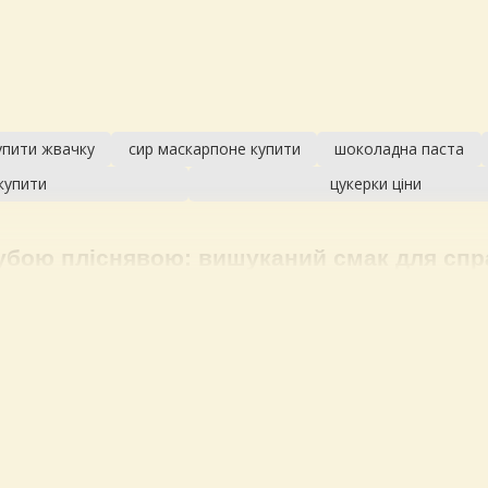
упити жвачку
сир маскарпоне купити
шоколадна паста
купити
цукерки ціни
лубою пліснявою
: вишуканий смак для спр
цікаву та довгу історію, яка сягає раннього середньовіччя. За ле
ечері, а після повернення виявив, що продукт вкрився пліснявою
, Італія та Велика Британія, де з часом сформувались такі знаме
рів з пліснявою базується на поєднанні класичного методу виго
ується за допомогою закваски й ферментів, потім утворену сирн
 наносять на поверхню, для блакитної — додають безпосередньо
кисню. Важливим етапом є дозрівання, продукцію витримують в сп