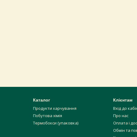
иродно й рівномірно.
й смак та вигляд, але його вживання приносить не тільки гастро
B. У виробництві використовують безпечні для людей плісняві к
 мікрофлору кишківника.
ю лазур
: особливості виготовлення та відт
виробництва. Його виготовляють із коров’ячого молока з додаван
синьо-зелені прожилки, які надають виразного аромату та пікант
є його м’яка, ніжна, злегка крихка текстура, помірно гострий с
цептуру з сучасними технологіями. В асортименті є декілька різ
 солодкими.
истовують у салатах. Він добре поєднується з руколою, грушами,
во-гірчичний або бальзамічний соуси. Такий салат — класика суч
 подати:
Каталог
Клієнтам
Продукти харчування
Вхід до каб
Побутова хімія
Про нас
Термобокси (упаковка)
Оплата і до
Обмін та п