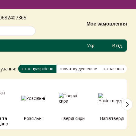
0682407365
Моє замовлення
Вхід
Укр
ування:
за популярністю
спочатку дешевше
за назвою
 та
Розсільні
Тверді сири
Напівтверді
дано