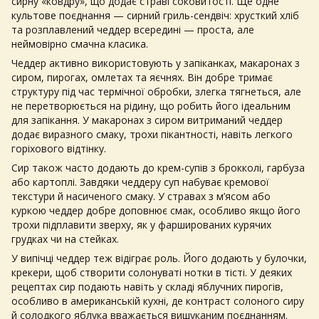
сирну «ковдру», що додає страві соковитості. Ще одне
культове поєднання — сирний гриль-сендвіч: хрусткий хліб
та розплавлений чеддер всередині — проста, але
неймовірно смачна класика.
Чеддер активно використовують у запіканках, макаронах з
сиром, пирогах, омлетах та яєчнях. Він добре тримає
структуру під час термічної обробки, злегка тягнеться, але
не перетворюється на рідину, що робить його ідеальним
для запікання. У макаронах з сиром витриманий чеддер
додає виразного смаку, трохи пікантності, навіть легкого
горіхового відтінку.
Сир також часто додають до крем-супів з брокколі, гарбуза
або картоплі. Завдяки чеддеру суп набуває кремової
текстури й насиченого смаку. У стравах з м’ясом або
куркою чеддер добре доповнює смак, особливо якщо його
трохи підплавити зверху, як у фаршированих курячих
грудках чи на стейках.
У випічці
чеддер
теж відіграє роль. Його додають у булочки,
крекери, щоб створити солонуваті нотки в тісті. У деяких
рецептах сир подають навіть у складі яблучних пирогів,
особливо в американській кухні, де контраст солоного сиру
й солодкого яблука вважається вишуканим поєднанням.