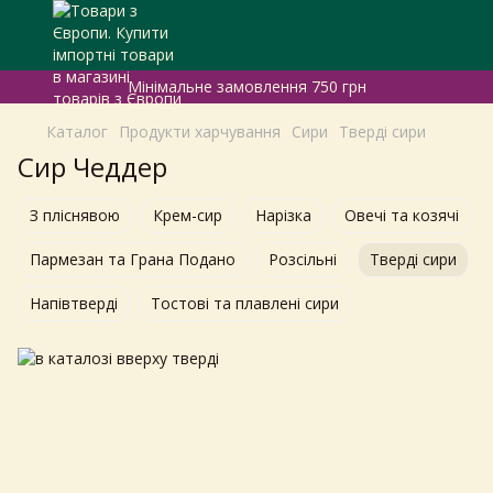
Мінімальне замовлення 750 грн
Каталог
Продукти харчування
Сири
Тверді сири
Сир Чеддер
З пліснявою
Крем-сир
Нарізка
Овечі та козячі
Пармезан та Грана Подано
Розсільні
Тверді сири
Напівтверді
Тостові та плавлені сири