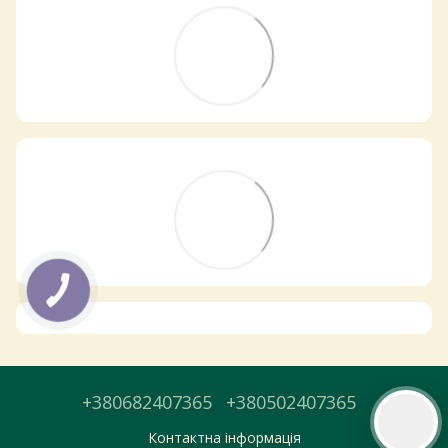
Самовивіз з магазинів
×
Egastronom
Тепер онлайн-замовлення можна
безкоштовно
доставити у вибраний
магазин і забрати у зручний час 💚
Дізнатись більше про самовивіз
Перейти до оформлення
День доставки обираєте під час оформлення.
+380682407365
+380502407365
Контактна інформація