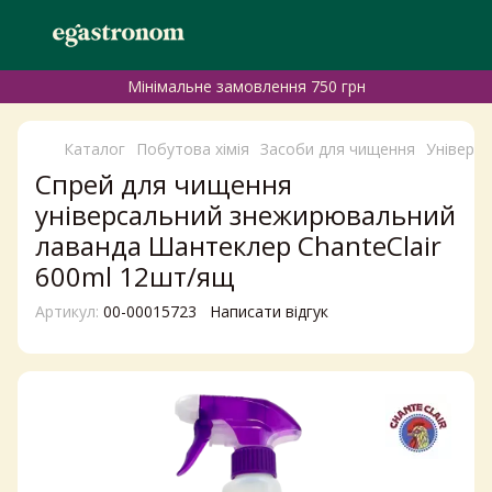
Мінімальне замовлення 750 грн
Каталог
Побутова хімія
Засоби для чищення
Універса
Спрей для чищення
універсальний знежирювальний
лаванда Шантеклер ChanteClair
600ml 12шт/ящ
Артикул:
00-00015723
Написати відгук