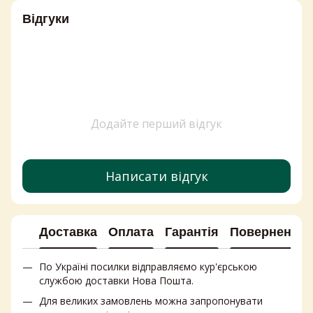
Варення джем повидло
Відгуки
Засоби захисту від сонця
Ціна сиру камамбер
Ціна томатної пасти
Кетчуп ціна
Мука ціна
Ополіскувачі для прання
Додайте перший відгук
Ціна сиру фета
Імпортні продукти харчування
Замовити шоколад
Написати відгук
Купити горішки
Дитяча побутова хімія купити
Доставка
Оплата
Гарантія
Повернення
По Україні посилки відправляємо кур'єрською
службою доставки Нова Пошта.
Для великих замовлень можна запропонувати