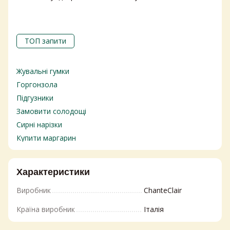
ТОП запити
Жувальні гумки
Горгонзола
Підгузники
Замовити солодощі
Сирні нарізки
Купити маргарин
Маслини
Рідкі засоби для прання
Характеристики
Сир тофу купити
Виробник
ChanteClair
Купити сирні снеки
Засоби для миття посуду
Країна виробник
Італія
Сир едам