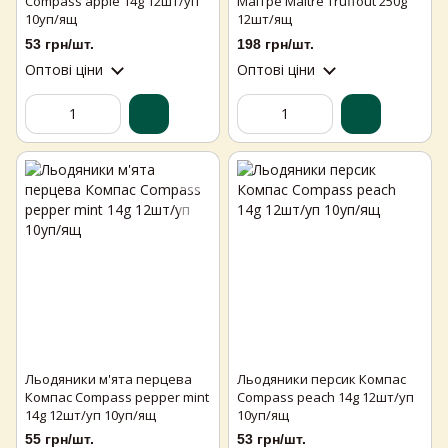
Compass apple 14g 12шт/уп
Маітре Maitre Truffout 250g
10уп/ящ
12шт/ящ
53 грн/шт.
198 грн/шт.
Оптові ціни
Оптові ціни
Льодяники м'ята перцева
Льодяники персик Компас
Компас Compass pepper mint
Compass peach 14g 12шт/уп
14g 12шт/уп 10уп/ящ
10уп/ящ
55 грн/шт.
53 грн/шт.