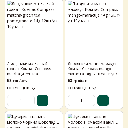
Льодяники матча-чай-
Льодяники манго-маракуя
гранат Компас Compass
Компас Compass mango-
matcha-green tea-
maracuja 14g 12шт/уп 10уп/
pomegranate 14g 12шт/уп
ящ
53 грн/шт.
53 грн/шт.
10уп/ящ
Оптові ціни
Оптові ціни