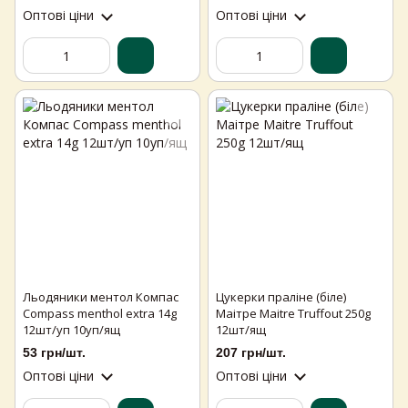
Оптові ціни
Оптові ціни
Льодяники ментол Компас
Цукерки праліне (біле)
Compass menthol extra 14g
Маітре Maitre Truffout 250g
12шт/уп 10уп/ящ
12шт/ящ
53 грн/шт.
207 грн/шт.
Оптові ціни
Оптові ціни