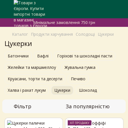
Мінімальне замовлення 750 грн
Каталог
Продукти харчування
Солодощі
Цукерки
Цукерки
Батончики
Вафлі
Горіхові та шоколадні пасти
Желейки та маршмеллоу
Жувальна гумка
Круасани, торти та десерти
Печиво
Халва і рахат лукум
Цукерки
Шоколад
Фільтр
За популярністю
ХІТ ПРОДАЖУ