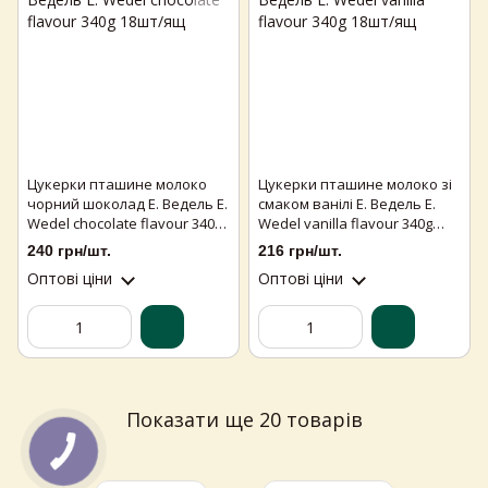
Цукерки пташине молоко
Цукерки пташине молоко зі
чорний шоколад Е. Ведель E.
смаком ванілі Е. Ведель E.
Wedel chocolate flavour 340g
Wedel vanilla flavour 340g
18шт/ящ
18шт/ящ
240 грн/шт.
216 грн/шт.
Оптові ціни
Оптові ціни
Самовивіз з магазинів
×
Egastronom
Показати ще 20 товарів
Тепер онлайн-замовлення можна
безкоштовно
доставити у вибраний
магазин і забрати у зручний час 💚