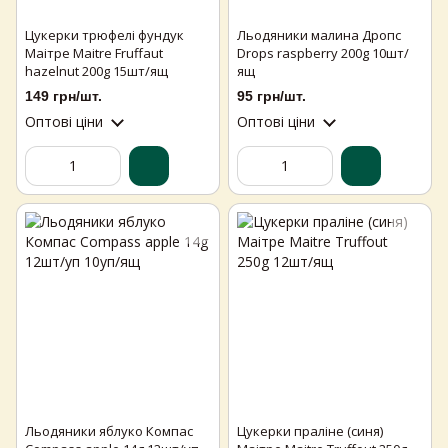
Цукерки трюфелі фундук
Льодяники малина Дропс
Маітре Maitre Fruffaut
Drops raspberry 200g 10шт/
hazelnut 200g 15шт/ящ
ящ
149 грн/шт.
95 грн/шт.
Оптові ціни
Оптові ціни
Льодяники яблуко Компас
Цукерки праліне (синя)