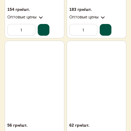
154 грн/шт.
183 грн/шт.
Оптовые цены
Оптовые цены
Самовивіз з магазинів
×
Egastronom
56 грн/шт.
62 грн/шт.
Тепер онлайн-замовлення можна