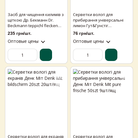
Засіб для чищення килимів з
Серветки вологі для
щіткою Др. Бекманн Dr.
прибирання універсальні
Beckmann teppichl flecken
лимон Гут&Гунстіг
burste 650ml 6шт/ящ
Gut&Gunstig 80szt 6шт/ящ
235 грн/шт.
76 грн/шт.
Оптовые цены
Оптовые цены
Серветки вологі для екранів
Серветки вологі для