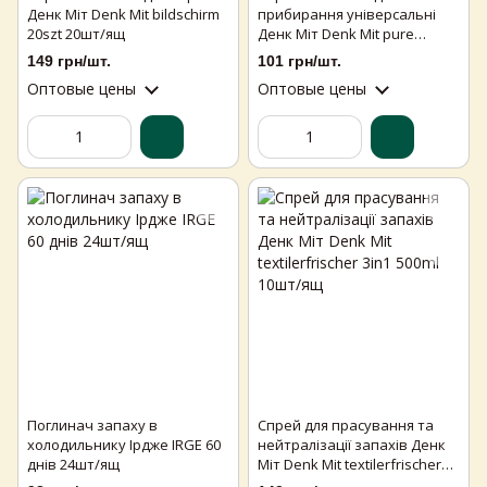
Денк Міт Denk Mit bildschirm
прибирання універсальні
20szt 20шт/ящ
Денк Міт Denk Mit pure
frische 50szt 9шт/ящ
149 грн/шт.
101 грн/шт.
Оптовые цены
Оптовые цены
Поглинач запаху в
Спрей для прасування та
холодильнику Ірдже IRGE 60
нейтралізації запахів Денк
днів 24шт/ящ
Міт Denk Mit textilerfrischer
3in1 500ml 10шт/ящ