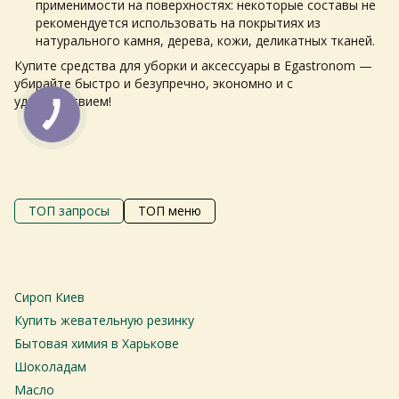
применимости на поверхностях: некоторые составы не
рекомендуется использовать на покрытиях из
натурального камня, дерева, кожи, деликатных тканей.
Купите средства для уборки и аксессуары в Egastronom —
убирайте быстро и безупречно, экономно и с
удовольствием!
Самовивіз з магазинів
×
Egastronom
ТОП запросы
ТОП меню
Тепер онлайн-замовлення можна
безкоштовно
доставити у вибраний
магазин і забрати у зручний час 💚
Сироп Киев
М
то
Купить жевательную резинку
Дізнатись більше про самовивіз
Ба
Бытовая химия в Харькове
С
Шоколадам
Перейти до оформлення
С
Масло