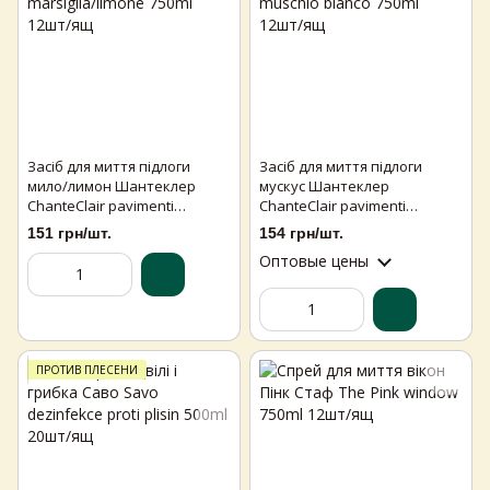
Засіб для миття підлоги
Засіб для миття підлоги
мило/лимон Шантеклер
мускус Шантеклер
ChanteClair pavimenti
ChanteClair pavimenti
marsiglia/limone 750ml 12шт/
muschio bianco 750ml 12шт/
151 грн/шт.
154 грн/шт.
ящ
ящ
Оптовые цены
ПРОТИВ ПЛЕСЕНИ