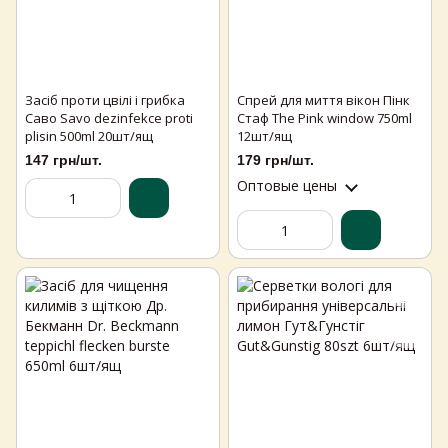
Засіб проти цвілі і грибка
Спрей для миття вікон Пінк
Саво Savo dezinfekce proti
Стаф The Pink window 750ml
plisin 500ml 20шт/ящ
12шт/ящ
147 грн/шт.
179 грн/шт.
Оптовые цены