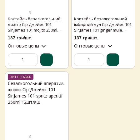
3
Коктейль безалкогольний
Коктейль безалкогольний
мохіто Сір Джеймс 101
імбирний мул Сір Джеймс 101
Sir.James 101 mojito 250ml
Sir.James 101 ginger mule
12шт/ящ
250ml 12шт/ящ
137 грн/шт.
137 грн/шт.
Оптовые цены
Оптовые цены
ХИТ ПРОДАЖ
3