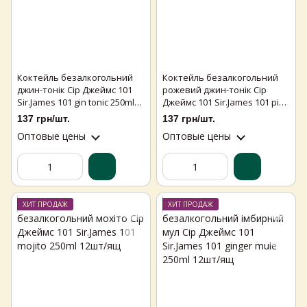
Коктейль безалкогольний
Коктейль безалкогольний
джин-тонік Сір Джеймс 101
рожевий джин-тонік Сір
Sir.James 101 gin tonic 250ml
Джеймс 101 Sir.James 101 pink
12шт/ящ
gin tonic 250ml 12шт/ящ
137 грн/шт.
137 грн/шт.
Оптовые цены
Оптовые цены
ХИТ ПРОДАЖ
ХИТ ПРОДАЖ