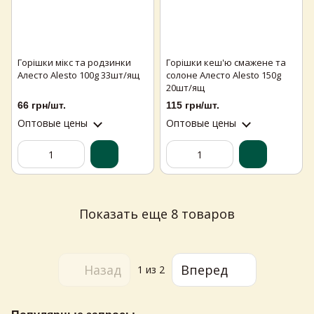
Горішки мікс та родзинки
Горішки кеш'ю смажене та
Алесто Alesto 100g 33шт/ящ
солоне Алесто Alesto 150g
20шт/ящ
66 грн/шт.
115 грн/шт.
Оптовые цены
Оптовые цены
Показать еще 8 товаров
Назад
Вперед
1
из 2