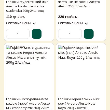
Горішки студентський мікс
Фісташки не солені Алесто
Алесто Alesto mieszanka
Alesto 250g 30шт/ящ
studencka 200g 24шт/ящ
110 грн/шт.
220 грн/шт.
Оптовые цены
Оптовые цены
Горішки мікс журавлина та
Горішки королівський мікс
кешью (черв.) Алесто Alesto
(зел.) Алесто Alesto Nuts
Mix cranberry mix 200g 27шт/
Royal 200g 24шт/ящ