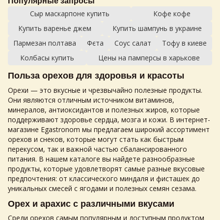
Популярные запросы
Сыр маскарпоне купить
Кофе кофе
Купить варенье джем
Купить шампунь в украине
Пармезан полтава
Фєта
Соус салат
Тофу в киеве
Колбасы купить
Цены на памперсы в харькове
Польза
орехов
для здоровья и красоты
Орехи
— это вкусные и чрезвычайно полезные продукты.
Они являются отличным источником витаминов,
минералов, антиоксидантов и полезных жиров, которые
поддерживают здоровье сердца, мозга и кожи. В интернет-
магазине Egastronom мы предлагаем широкий ассортимент
орехов
и снеков, которые могут стать как быстрым
перекусом, так и важной частью сбалансированного
питания. В нашем каталоге вы найдете разнообразные
продукты, которые удовлетворят самые разные вкусовые
предпочтения: от классического миндаля и фисташек до
уникальных смесей с ягодами и полезных семян сезама.
Орех
и арахис с различными вкусами
Среди
орехов
самым популярным и доступным продуктом