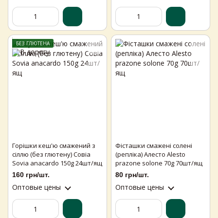
БЕЗ ГЛЮТЕНА
Горішки кеш'ю смажений з
Фісташки смажені солені
сіллю (без глютену) Совіа
(репліка) Алесто Alesto
Sovia anacardo 150g 24шт/ящ
prazone solone 70g 70шт/ящ
160 грн/шт.
80 грн/шт.
Оптовые цены
Оптовые цены