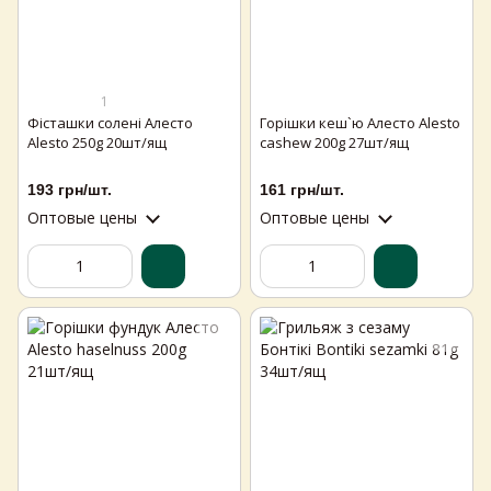
1
Фісташки солені Алесто
Горішки кеш`ю Алесто Alesto
Alesto 250g 20шт/ящ
cashew 200g 27шт/ящ
193 грн/шт.
161 грн/шт.
Оптовые цены
Оптовые цены