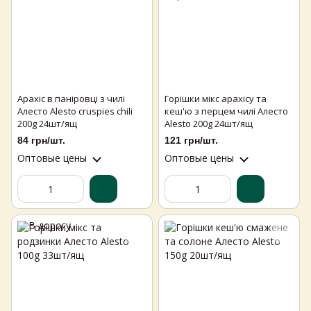
Арахіс в паніровці з чилі
Горішки мікс арахісу та
Алесто Alesto cruspies chili
кеш'ю з перцем чилі Алесто
200g 24шт/ящ
Alesto 200g 24шт/ящ
84 грн/шт.
121 грн/шт.
Оптовые цены
Оптовые цены