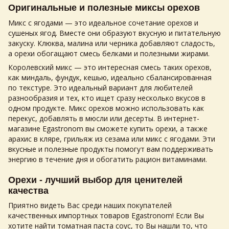
Оригинальные и полезные миксы
орехов
Микс с ягодами — это идеальное сочетание
орехов
и
сушеных ягод. Вместе они образуют вкусную и питательную
закуску. Клюква, малина или черника добавляют сладость,
а
орехи
обогащают смесь белками и полезными жирами.
Королевский микс — это интересная смесь таких
орехов
,
как миндаль, фундук, кешью, идеально сбалансированная
по текстуре. Это идеальный вариант для любителей
разнообразия и тех, кто ищет сразу несколько вкусов в
одном продукте. Микс
орехов
можно использовать как
перекус, добавлять в мюсли или десерты. В интернет-
магазине Egastronom вы сможете
купить орехи
, а также
арахис в кляре, грильяж из сезама или микс с ягодами. Эти
вкусные и полезные продукты помогут вам поддерживать
энергию в течение дня и обогатить рацион витаминами.
Орехи - лучший выбор для ценителей
качества
Приятно видеть Вас среди наших покупателей
качественных импортных товаров Egastronom! Если Вы
хотите найти
томатная паста соус
, то Вы нашли то, что