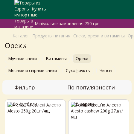
Мінімальне замовлення 750 грн
Каталог
Продукты питания
Снеки, орехи и витамины
Ор
Орехи
Мучные снеки
Витамины
Орехи
Мясные и сырные снеки
Сухофрукты
Чипсы
Фильтр
По популярности