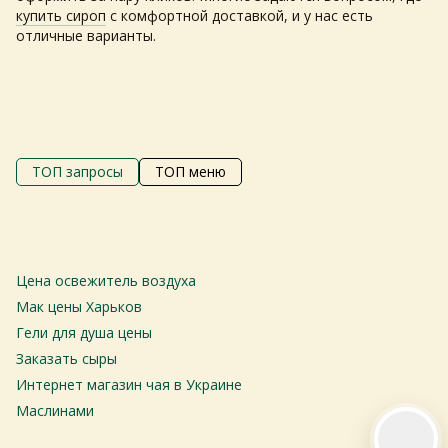
купить сироп
с комфортной доставкой, и у нас есть
отличные варианты.
Самовивіз з магазинів
×
Egastronom
ТОП запросы
ТОП меню
Тепер онлайн-замовлення можна
безкоштовно
доставити у вибраний
магазин і забрати у зручний час 💚
Цена освежитель воздуха
М
Дізнатись більше про самовивіз
то
Мак цены Харьков
Ба
Гели для душа цены
Перейти до оформлення
С
Заказать сыры
День доставки обираєте під час оформлення.
С
Интернет магазин чая в Украине
С
Маслинами
Н
Цена конфет