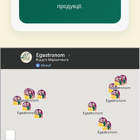
продукції.
Самовивіз з магазинів
×
Egastronom
Тепер онлайн-замовлення можна
безкоштовно
доставити у вибраний
магазин і забрати у зручний час 💚
Дізнатись більше про самовивіз