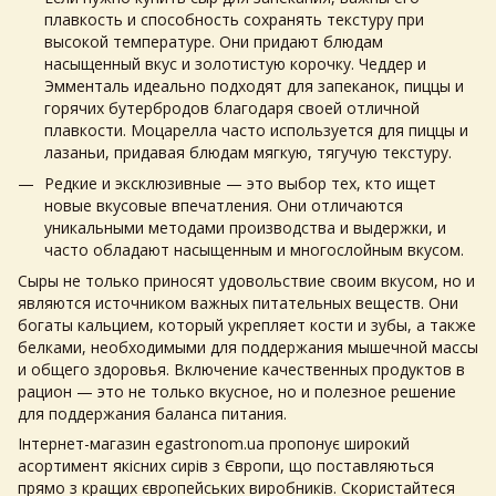
плавкость и способность сохранять текстуру при
высокой температуре. Они придают блюдам
насыщенный вкус и золотистую корочку. Чеддер и
Эмменталь идеально подходят для запеканок, пиццы и
горячих бутербродов благодаря своей отличной
плавкости. Моцарелла часто используется для пиццы и
лазаньи, придавая блюдам мягкую, тягучую текстуру.
Редкие и эксклюзивные — это выбор тех, кто ищет
новые вкусовые впечатления. Они отличаются
уникальными методами производства и выдержки, и
часто обладают насыщенным и многослойным вкусом.
Сыры не только приносят удовольствие своим вкусом, но и
являются источником важных питательных веществ. Они
богаты кальцием, который укрепляет кости и зубы, а также
белками, необходимыми для поддержания мышечной массы
и общего здоровья. Включение качественных продуктов в
рацион — это не только вкусное, но и полезное решение
для поддержания баланса питания.
Інтернет-магазин egastronom.ua пропонує широкий
асортимент якісних сирів з Європи, що поставляються
прямо з кращих європейських виробників. Скористайтеся