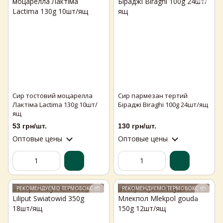
Сир тостовий моцарелла
Сир пармезан тертий
Лактіма Lactima 130g 10шт/
Біраджі Biraghi 100g 24шт/ящ
ящ
53 грн/шт.
130 грн/шт.
Оптовые цены
Оптовые цены
РЕКОМЕНДУЄМО ТЕРМОБОКС 📦
РЕКОМЕНДУЄМО ТЕРМОБОКС 📦