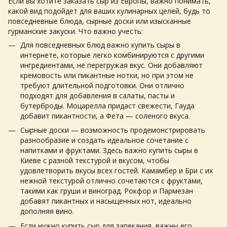
Если вы хотите заказать сыр из Европы, важно понимать,
какой вид подойдет для ваших кулинарных целей, будь то
повседневные блюда, сырные доски или изысканные
гурманские закуски. Что важно учесть:
Для повседневных блюд важно купить сыры в
интернете, которые легко комбинируются с другими
ингредиентами, не перегружая вкус. Они добавляют
кремовость или пикантные нотки, но при этом не
требуют длительной подготовки. Они отлично
подходят для добавления в салаты, пасты и
бутерброды. Моцарелла придаст свежести, Гауда
добавит пикантности, а Фета — соленого вкуса.
Сырные доски — возможность продемонстрировать
разнообразие и создать идеальное сочетание с
напитками и фруктами. Здесь важно купить сыры в
Киеве с разной текстурой и вкусом, чтобы
удовлетворить вкусы всех гостей. Камамбер и Бри с их
нежной текстурой отлично сочетаются с фруктами,
такими как груши и виноград. Рокфор и Пармезан
добавят пикантных и насыщенных нот, идеально
дополняя вино.
Если нужно купить сыр для запекания, важны его