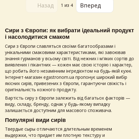
Назад
Вперед
1
из 4
Сири з Європи: як вибрати ідеальний продукт
і насолодитися смаком
Сири з Європи славляться своїми багатообразами і
унікальними смаковими характеристиками, які завоював
знання гурманов у всьому світі. Від нежних і м'яких сортів до
виявлених і пікантних — кожен має свою історію і характер,
що робить його незамінним інгредієнтом на будь-якій кухні.
Інтернет-магазин egastronom.ua пропонує широкий вибір
якісних сирів, привезених з Європи, гарантуючи свіжість і
оригінальність кожного продукту.
Вартість сиру з Європи залежить від багатьох факторів —
виду, складу, бренду, однак у будь-якому випадку
залишається доступним для масового споживача.
Популярні види сирів
Твердые сыры отличаются длительным временем
выдержки, что придает им плотную текстуру и