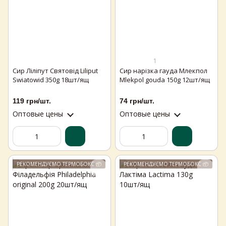
1
Сир Ліліпут Святовід Liliput
Сир нарізка гауда Млекпол
Swiatowid 350g 18шт/ящ
Mlekpol gouda 150g 12шт/ящ
119 грн/шт.
74 грн/шт.
Оптовые цены
Оптовые цены
РЕКОМЕНДУЄМО ТЕРМОБОКС 📦
РЕКОМЕНДУЄМО ТЕРМОБОКС 📦