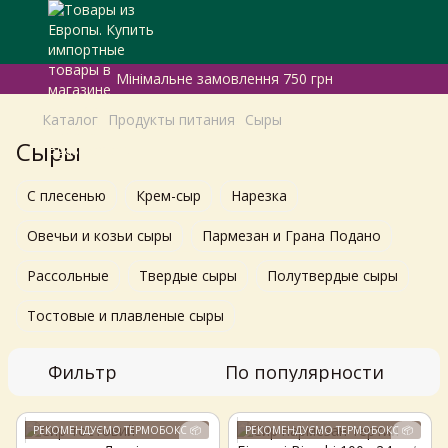
Мінімальне замовлення 750 грн
Каталог
Продукты питания
Сыры
Сыры
С плесенью
Крем-сыр
Нарезка
Овечьи и козьи сыры
Пармезан и Грана Подано
Рассольные
Твердые сыры
Полутвердые сыры
Тостовые и плавленые сыры
Фильтр
По популярности
РЕКОМЕНДУЄМО ТЕРМОБОКС 📦
РЕКОМЕНДУЄМО ТЕРМОБОКС 📦