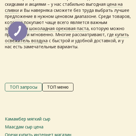
скидками и акциями – у нас стабильно выгодная
цена на
сливки
и Вы наверняка сможете без труда выбрать лучшее
предложение в нужном ценовом диапазоне. Среди товаров,
которые покупают чаще всего является важным
элементом
шоколадная ореховая паста
, которую можно
приобрести мгновенно. Многие рассматривают, где
купить
освежитель воздуха
с быстрой и удобной доставкой, и у
нас есть замечательные варианты.
Самовивіз з магазинів
×
Egastronom
ТОП запросы
ТОП меню
Тепер онлайн-замовлення можна
безкоштовно
доставити у вибраний
магазин і забрати у зручний час 💚
Камамбер мягкий сыр
М
Дізнатись більше про самовивіз
то
Маасдам сыр цена
Ба
Орехи купить интернет магазин