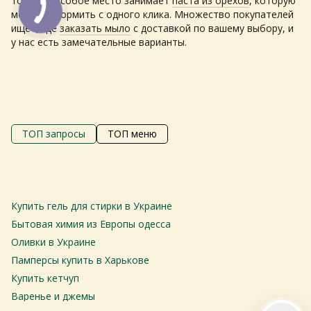
товаров особое место занимает
паста из орехов
, которую
можно оформить с одного клика. Множество покупателей
ищет, где
заказать мыло
с доставкой по вашему выбору, и
у нас есть замечательные варианты.
Самовивіз з магазинів
×
Egastronom
ТОП запросы
ТОП меню
Тепер онлайн-замовлення можна
безкоштовно
доставити у вибраний
магазин і забрати у зручний час 💚
Купить гель для стирки в Украине
М
Дізнатись більше про самовивіз
то
Бытовая химия из Европы одесса
Ба
Оливки в Украине
Перейти до оформлення
С
Памперсы купить в Харькове
С
Купить кетчуп
День доставки обираєте під час оформлення.
С
Варенье и джемы
Н