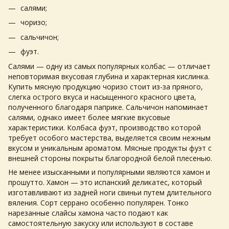
салями;
чоризо;
сальчичон;
фуэт.
Салями — одну из самых популярных колбас — отличает
неповторимая вкусовая глубина и характерная кислинка.
Купить мясную продукцию
чоризо стоит из-за пряного,
слегка острого вкуса и насыщенного красного цвета,
полученного благодаря паприке. Сальчичон напоминает
салями, однако имеет более мягкие вкусовые
характеристики. Колбаса фуэт, производство которой
требует особого мастерства, выделяется своим нежным
вкусом и уникальным ароматом.
Мясные продукты
фуэт с
внешней стороны покрыты благородной белой плесенью.
Не менее изысканными и популярными являются хамон и
прошутто. Хамон — это испанский деликатес, который
изготавливают из задней ноги свиньи путем длительного
вяления. Сорт серрано особенно популярен. Тонко
нарезанные слайсы хамона часто подают как
самостоятельную закуску или используют в составе