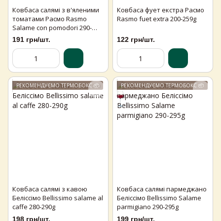
Ковбаса салямі з в'яленими
Ковбаса фует екстра Расмо
томатами Расмо Rasmo
Rasmo fuet extra 200-259g
Salame con pomodori 290-
300g
191 грн/шт.
122 грн/шт.
РЕКОМЕНДУЄМО ТЕРМОБОКС 📦
РЕКОМЕНДУЄМО ТЕРМОБОКС 📦
Ковбаса салямі з кавою
Ковбаса салямі пармеджано
Беліссімо Bellissimo salame al
Беліссімо Bellissimo Salame
caffe 280-290g
parmigiano 290-295g
198 грн/шт.
199 грн/шт.