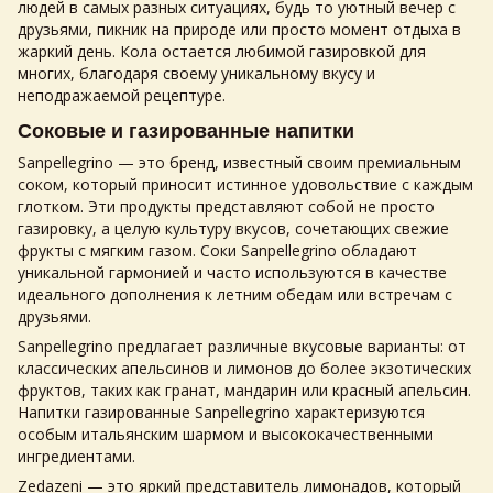
людей в самых разных ситуациях, будь то уютный вечер с
друзьями, пикник на природе или просто момент отдыха в
жаркий день. Кола остается любимой
газировкой
для
многих, благодаря своему уникальному вкусу и
неподражаемой рецептуре.
Соковые и
газированные напитки
Sanpellegrino — это бренд, известный своим премиальным
соком, который приносит истинное удовольствие с каждым
глотком. Эти продукты представляют собой не просто
газировку
, а целую культуру вкусов, сочетающих свежие
фрукты с мягким газом. Соки Sanpellegrino обладают
уникальной гармонией и часто используются в качестве
идеального дополнения к летним обедам или встречам с
друзьями.
Sanpellegrino предлагает различные вкусовые варианты: от
классических апельсинов и лимонов до более экзотических
фруктов, таких как гранат, мандарин или красный апельсин.
Напитки газированные
Sanpellegrino характеризуются
особым итальянским шармом и высококачественными
ингредиентами.
Zedazeni — это яркий представитель лимонадов, который