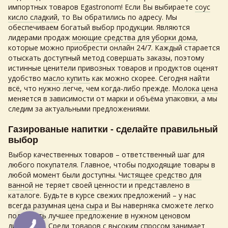
импортных товаров Egastronom! Если Вы выбираете
соус
кисло сладкий
, то Вы обратились по адресу. Мы
обеспечиваем богатый выбор продукции. Являются
лидерами продаж
моющие средства для уборки дома
,
которые можно приобрести онлайн 24/7. Каждый старается
отыскать доступный метод совершать заказы, поэтому
истинные ценители привозных товаров и продуктов оценят
удобство
масло купить
как можно скорее. Сегодня найти
всё, что нужно легче, чем когда-либо прежде.
Молока цена
меняется в зависимости от марки и объёма упаковки, а мы
следим за актуальными предложениями.
Газированые напитки - сделайте правильный
выбор
Выбор качественных товаров – ответственный шаг для
любого покупателя. Главное, чтобы подходящие товары в
любой момент были доступны.
Чистящее средство для
ванной
не теряет своей ценности и представлено в
каталоге. Будьте в курсе свежих предложений – у нас
всегда разумная
цена сыра
и Вы наверняка сможете легко
подобрать лучшее предложение в нужном ценовом
диапазоне. Среди товаров с высоким спросом занимает