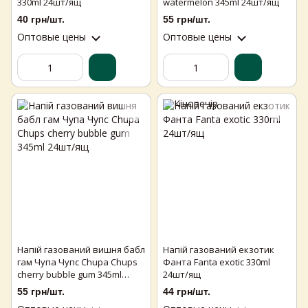
330ml 24шт/ящ
watermelon 345ml 24шт/ящ
40 грн/шт.
55 грн/шт.
Оптовые цены
Оптовые цены
Напій газований вишня бабл
Напій газований екзотик
гам Чупа Чупс Chupa Chups
Фанта Fanta exotic 330ml
cherry bubble gum 345ml
24шт/ящ
24шт/ящ
55 грн/шт.
44 грн/шт.