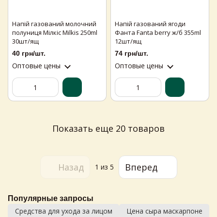
Напій газований молочний
Напій газований ягоди
полуниця Мілкіс Milkis 250ml
Фанта Fanta berry ж/б 355ml
30шт/ящ
12шт/ящ
40 грн/шт.
74 грн/шт.
Оптовые цены
Оптовые цены
Показать еще 20 товаров
Назад
Вперед
1
из 5
Популярные запросы
Средства для ухода за лицом
Цена сыра маскарпоне