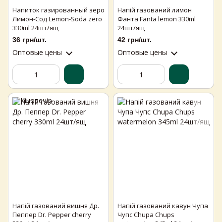
Напиток газированный зеро
Напій газований лимон
Лимон-Сод Lemon-Soda zero
Фанта Fanta lemon 330ml
330ml 24шт/ящ
24шт/ящ
36 грн/шт.
42 грн/шт.
Оптовые цены
Оптовые цены
Напій газований вишня Др.
Напій газований кавун Чупа
Пеппер Dr. Pepper cherry
Чупс Chupa Chups