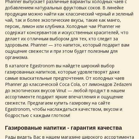
Phanner выпускает различные варианты холодных чаев с
добавлением натуральных фруктовых соков. В линейке
продукции можно найти как классический черный и зеленый
чай, так и более экзотические вкусы, такие как манго,
персик, лимон или клубника. Холодные чаи Phanner не
содержат консервантов и искусственных красителей, что
делает их отличным выбором для тех, кто следит за
здоровьем. Phanner — это напиток, который подарит вам
ощущение свежести и при этом будет полезным для
организма.
В каталоге Egastronom вы найдете широкий выбор
газированных напитков
, которые удовлетворят даже
самые взыскательные предпочтения. От холодных чаев
Phanner до классической Coca Cola, от лимонадов Zedazeni
до экзотических вкусов Vinut — любой продукт в нашем
ассортименте подарит яркие впечатления и ощущение
свежести. Предлагаем
купить газировку
на сайте
Egastronom, чтобы наслаждаться качеством, вкусом и
бодростью с каждым глотком!
Газированые напитки - гарантия качества
Рады видеть Вас в нашем магазине широкого ассортимента