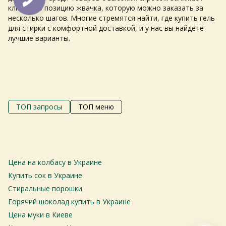
ключевую позицию
жвачка
, которую можно заказать за
несколько шагов. Многие стремятся найти, где
купить гель
для стирки
с комфортной доставкой, и у нас вы найдёте
лучшие варианты.
Самовивіз з магазинів
×
Egastronom
ТОП запросы
ТОП меню
Тепер онлайн-замовлення можна
безкоштовно
доставити у вибраний
магазин і забрати у зручний час 💚
Цена на колбасу в Украине
М
Дізнатись більше про самовивіз
то
Купить сок в Украине
Ба
Стиральные порошки
Перейти до оформлення
С
Горячий шоколад купить в Украине
День доставки обираєте під час оформлення.
С
Цена муки в Киеве
С