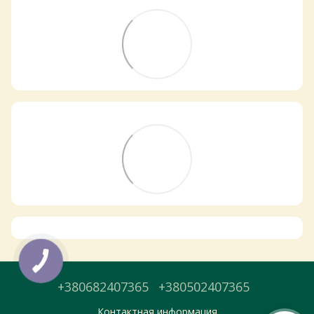
Самовивіз з магазинів
×
Egastronom
Тепер онлайн-замовлення можна
безкоштовно
доставити у вибраний
магазин і забрати у зручний час 💚
Дізнатись більше про самовивіз
Перейти до оформлення
+380682407365
+380502407365
День доставки обираєте під час оформлення.
Контактная информация