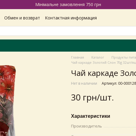
Мінімальне замовлення 750 грн
Обмен и возврат
Контактная информация
Наши магазины
Отзывы про магазин
Вакансии
ашение
Политика конфиденциальности
Главная
Каталог
Продукты пит
Чай каркаде Золотий Слон 70g 32шт/я
Чай каркаде Зол
Нет в наличии
Артикул: 00-00012
30 грн/шт.
Характеристики
Производитель