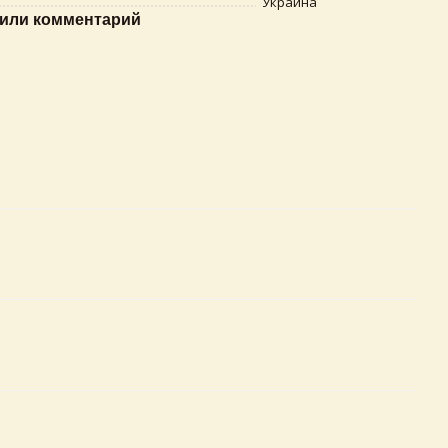
Украина
или комментарий
×
Самовивіз з магазинів Egastronom
Тепер онлайн-замовлення можна
безкоштовно
доставити у вибраний магазин і забрати у
зручний час 💚